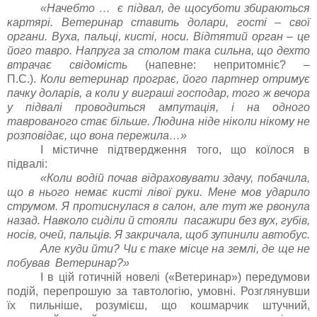
«Начебто … є підвал, де щосуботи збираються
картярі. Ветеринар ставить долари, гості – свої
органи. Вуха, пальці, кисті, носи. Відтятий орган – це
його тавро. Напруга за столом така сильна, що дехто
втрачає свідомість
(напевне: непритомніє? –
П.С.).
Коли ветеринар програє, його партнер отримує
пачку доларів, а коли у виграші господар, того ж вечора
у підвалі проводиться ампутація, і на одного
таврованого стає більше. Людина ніде ніколи нікому не
розповідає, що вона пережила…»
І містичне підтвердження того, що коїлося в
підвалі:
«Коли водій почав відраховувати здачу, побачила,
що в нього немає кисті лівої руки. Мене мов ударило
струмом. Я протиснулася в салон, але тут же рвонула
назад. Навколо сиділи й стояли пасажири без вух, губів,
носів, очей, пальців. Я закричала, щоб зупинили автобус.
Але куди йти? Чи є таке місце на землі, де ще не
побував Ветеринар?»
І в цій готичній новелі («Ветеринар») передумови
подій, перепрошую за тавтологію, умовні. Розглянувши
їх пильніше, розумієш, що кошмарчик штучний,