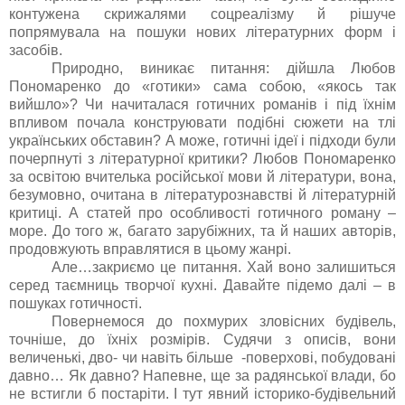
контужена скрижалями соцреалізму й рішуче
попрямувала на пошуки нових літературних форм і
засобів.
Природно, виникає питання: дійшла Любов
Пономаренко до «готики» сама собою, «якось так
вийшло»? Чи начиталася готичних романів і під їхнім
впливом почала конструювати подібні сюжети на тлі
українських обставин? А може, готичні ідеї і підходи були
почерпнуті з літературної критики? Любов Пономаренко
за освітою вчителька російської мови й літератури, вона,
безумовно, очитана в літературознавстві й літературній
критиці. А статей про особливості готичного роману –
море. До того ж, багато зарубіжних, та й наших авторів,
продовжують вправлятися в цьому жанрі.
Але…закриємо це питання. Хай воно залишиться
серед таємниць творчої кухні. Давайте підемо далі – в
пошуках готичності.
Повернемося до похмурих зловісних будівель,
точніше, до їхніх розмірів. Судячи з описів, вони
величенькі, дво- чи навіть більше -поверхові, побудовані
давно… Як давно? Напевне, ще за радянської влади, бо
не встигли б постаріти. І тут явний історико-будівельний