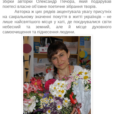
збірки авторки Олександр Печора, який подарував
поетесі власне об’ємне поетичне зібрання творів.
Авторка ж цих рядків акцентувала увагу присутніх
на сакральному значенні покуття в житті українців – не
лише найсвятішого місця у хаті, де поєднувалися світи
небесний та земний, але й місце духовного
самоочищення та піднесення людини.