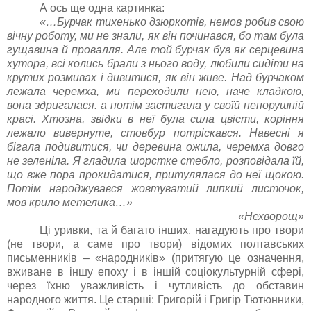
А ось ще одна картинка:
«…Бурчак тихенько дзюркотів, немов робив свою
вічну роботу, ми не знали, як він починався, бо там була
гущавина й провалля. Але той бурчак був як серцевина
хутора, всі колись брали з нього воду, любили сидіти на
крутих розмивах і дивитися, як він живе. Над бурчаком
лежала черемха, ми переходили нею, наче кладкою,
вона здригалася. а потім застигала у своїй непорушній
красі. Хтозна, звідки в неї була сила цвісти, коріння
лежало вивернуте, стовбур потріскався. Навесні я
бігала подивитися, чи деревина ожила, черемха довго
не зеленіла. Я гладила шорстке стебло, розповідала їй,
що вже пора прокидатися, притулялася до неї щокою.
Потім народжувався жовтуватий липкий листочок,
мов крило метелика…»
«Нехворощ»
Ці уривки, та й багато інших, нагадують про твори
(не твори, а саме про твори) відомих полтавських
письменників – «народників» (притягую це означення,
вживане в іншу епоху і в іншій соціокультурній сфері,
через їхню уважливість і чутливість до обставин
народного життя. Це старші: Григорій і Григір Тютюнники,