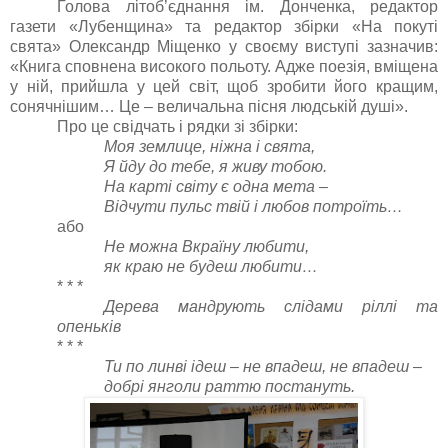
Голова літоб’єднання ім. Донченка, редактор
газети «Лубенщина» та редактор збірки «На покуті
свята» Олександр Міщенко у своєму виступі зазначив:
«Книга сповнена високого польоту. Адже поезія, вміщена
у ній, прийшла у цей світ, щоб зробити його кращим,
сонячнішим… Це – величальна пісня людській душі».
Про це свідчать і рядки зі збірки:
Моя землице, ніжна і свята,
Я йду до тебе, я живу тобою.
На карті світу є одна мета –
Відчути пульс твій і любов потроїть…
або
Не можна Вкраїну любити,
як краю не будеш любити…
* * *
Дерева мандрують слідами ріллі та
опеньків
* * *
Ти по линві ідеш – не впадеш, не впадеш –
добрі янголи раттю постануть.