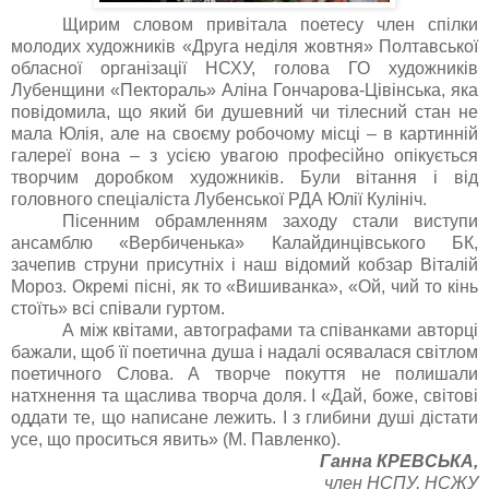
Щирим словом привітала поетесу член спілки
молодих художників «Друга неділя жовтня» Полтавської
обласної організації НСХУ, голова ГО художників
Лубенщини «Пектораль» Аліна Гончарова-Цівінська, яка
повідомила, що який би душевний чи тілесний стан не
мала Юлія, але на своєму робочому місці – в картинній
галереї вона – з усією увагою професійно опікується
творчим доробком художників. Були вітання і від
головного спеціаліста Лубенської РДА Юлії Кулініч.
Пісенним обрамленням заходу стали виступи
ансамблю «Вербиченька» Калайдинцівського БК,
зачепив струни присутніх і наш відомий кобзар Віталій
Мороз. Окремі пісні, як то «Вишиванка», «Ой, чий то кінь
стоїть» всі співали гуртом.
А між квітами, автографами та співанками авторці
бажали, щоб її поетична душа і надалі осявалася світлом
поетичного Слова. А творче покуття не полишали
натхнення та щаслива творча доля. І «Дай, боже, світові
оддати те, що написане лежить. І з глибини душі дістати
усе, що проситься явить» (М. Павленко).
Ганна КРЕВСЬКА,
член НСПУ, НСЖУ