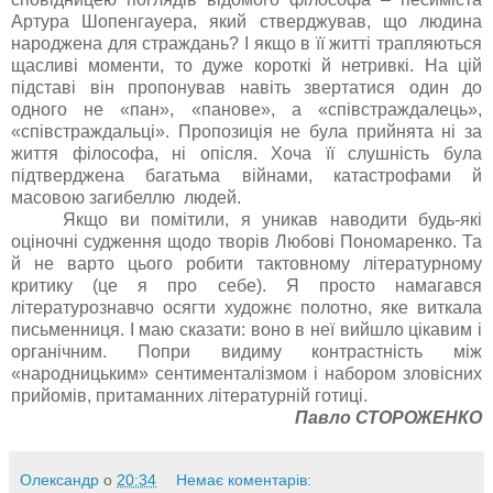
Артура Шопенгауера, який стверджував, що людина
народжена для страждань? І якщо в її житті трапляються
щасливі моменти, то дуже короткі й нетривкі. На цій
підставі він пропонував навіть звертатися один до
одного не «пан», «панове», а «співстраждалець»,
«співстраждальці». Пропозиція не була прийнята ні за
життя філософа, ні опісля. Хоча її слушність була
підтверджена багатьма війнами, катастрофами й
масовою загибеллю людей.
Якщо ви помітили, я уникав наводити будь-які
оціночні судження щодо творів Любові Пономаренко. Та
й не варто цього робити тактовному літературному
критику (це я про себе). Я просто намагався
літературознавчо осягти художнє полотно, яке виткала
письменниця. І маю сказати: воно в неї вийшло цікавим і
органічним. Попри видиму контрастність між
«народницьким» сентименталізмом і набором зловісних
прийомів, притаманних літературній готиці.
Павло СТОРОЖЕНКО
Олександр
о
20:34
Немає коментарів: