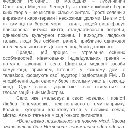
Феодосій Роговий… Із молодших – лубенчанин
Олександр Міщенко, Леонід Гусак (вже покійний). Герої
їхніх творів – не містяни, сільські жителі. Прості селяни з
виразними характерами і несхожими долями. Це в місті,
як камінці на березі моря – хвилі, людей вишліфовує
прискорена ритміка життя, стандартизовані потреби,
однаковість культурної поживи. І виходить людська
галька, люди без осібних граней, приблизно однакової
інтелектуальної ваги. Де кожен подібний до кожного.
Правда, цей процес – втрачання осібних
особливостей, нівелювання індивідуальних граней –
потужно захопив і село. Ширяться модерні засоби
комунікації, приміром, Інтернет, у кожному домі є
телевізор, формують свої аудиторії радіостанції FM… В
уподібненні один одному бере посильну участь і секонд-
хенд. Одне слово, українське село втягується в
глобалізацій- ний мейнстрім.
Село, яке змальовує в своїх новелах і повісті
Любов Пономаренко, теж попливло в тому напрямку.
Колишні хуторяни влаштовуються у великих селах,
містах. Але їх тягне на місця їхнього дитинства.
«Вони важко приживалися на новому місці. Часом
зустрічалися біля Нехворощі, соромилися один одного,