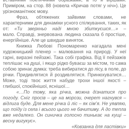
Приміром, на стор. 88 (новела «Кричав потяг у ніч»). Це
урізноманітнює мову.
Фраз, обтяжених зайвими словами, не
характерними для динаміки усного спілкування, таких, як
от:
«Ти зверхньо наді мною збиткуєшся…»
–
мало. Справді, знервована людина сказала б простіше,
енергійніше. Але це швидше виняток.
Книжка Любові Пономаренко нагадала мені
художницький пленер – малювання на природі. У неї
гарні, виразні пейзажі. Така собі графіка. Від її пейзажів
теплішає на душі, і якщо рідко буваєш за містом, то сама
собою зринає думка: треба вибиратися до лісу, в поле, до
річки. Придивлятися й роздивлятися. Принюхуватися…
Може, тоді твоє життя набуде трохи іншої якості –
глибшої, спокійнішої, яснішої…
«…По тому, яка річка, можна дізнатися про
погоду. Сніг просів – це на морози, очерет нагнувся –
відлига буде. Для мене річка й ліс – як сім’я. Не уявляю,
що поїду із села і всього цього не бачитиму. А до тепла
вже недалеко. Он синичка голосно тинькає на кущі –
весну вигукує».
«Ковзанка для ластівки»