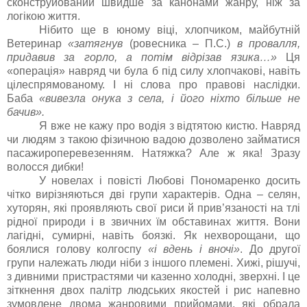
сконструйований швидше за канонами жанру, ніж за
логікою життя.
Нібито ще в юному віці, хлопчиком, майбутній
Ветеринар
«затягнув
(ровесника – П.С.)
в провалля,
придавив за горло, а потім відрізав язика…»
Ця
«операція» навряд чи була б під силу хлопчакові, навіть
цілеспрямованому. І ні слова про правові наслідки.
Баба
«вивезла онука з села, і його ніхто більше не
бачив».
Я вже не кажу про водія з відтятою кистю. Навряд
чи людям з такою фізичною вадою дозволено займатися
пасажироперевезенням. Натяжка? Але ж яка! Зразу
волосся дибки!
У новелах і повісті Любові Пономаренко досить
чітко вирізняються дві групи характерів. Одна – селян,
хуторян, які проявляють свої риси й прив’язаності на тлі
рідної природи і в звичних їм обставинах життя. Вони
лагідні, сумирні, навіть боязкі. Як нехворощани, що
боялися голову колгоспу
«і вдень і вночі»
. До другої
групи належать люди ніби з іншого племені. Хижі, рішучі,
з дивними пристрастями чи казенно холодні, зверхні. І це
зіткнення двох палітр людських якостей і рис напевно
зумовлене двома жанровими прийомами, які обрала