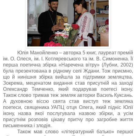
Юлія Манойленко – авторка 5 книг, лауреат премій
ім. О. Олеся, ім. І. Котляревського та ім. В. Симоненка. Її
перша поетична збірка «Наречена вітру» (Лубни, 2002)
була презентована в рідному селі Ждани. Тож приємно,
що й нинішня збірка вийшла за підтримки земляцтва.
Зокрема, меценатом видання став присутній на заході
Олександр Темченко, який подарував поетесі ікону.
Також слово тримав теж земляк авторки Василь Куксань.
А духовною віссю свята став виступ теж земляка
поетеси, священика УАПЦ отця Олега, який підніс Юлії
ікону, назва якої послугувала назвою збірки, а усім
присутнім розповів цікаву притчу про загробне життя
письменника і злодія.
Також мав слово «літературний батько» першої