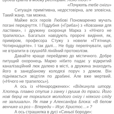
«Почують тебе сніги»
Ситуація примітивна, недостовірна, але зловісна.
Такий жанр, так можна.
Майже всіх героїв Любові Пономаренко мучать
погані передчуття. І Піддубня («Гриба») з «Ковзанки для
ластівки», і дружину охоронця Марка з «Нічого не
трапилось». Багатьох навідують пророчі видіння, як,
приміром, професора Стужу з новели «П’ятниця.
Чотирнадцяте». І так далі… Не буду перелічувати, щоб
не втрапити в скушнИй лінійний протоколізм.
Давайте краще перейдемо до містичного. Добре
питущий охоронець Марко нібито падає у відкритий
каналізаційний люк далеко в місті, а дружина знаходить
його в занедбаному колодязі поруч з домом. Він
піднімається звідтіля по драбині. Але вже мертвий.
(«Нічого не трапилось»).
А ось із «Ненароджених»:
«Відкинула штору.
Хлопець плавно ступив з ганку і рушив до траси. Його
нові берці не торкалися молодого снігу і ніякого сліду
не залишали». Як там у Александра Блока: «В белом
венчике из роз – Впереди – Исус Христос…» ?
А ось страшилка в дусі «Синьої бороди»: