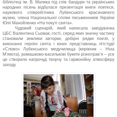
бібліотеці ім. В. Малика під спів бандури та українських
народних пісень відбулася презентація книги поетеси,
наукового співробітника Лубенського краєзнавчого
музею, члена Національної спілки письменників України
Юлії Манойленко «На покуті свята».
Чудовий сценарій, який написала завідувачка
ЦБС Валентина Сьомак, гості, серед яких значну частину
становили земляки авторки, добірні рядки поезії, у
виконанні героїні свята і
юних представниць літстудії
«Слово» Лубенського медучилища (керівник – Ніна
М’якота), ромашково-василькові букети різнотрав’я – усе
це створило напрочуд творчу та гармонійну атмосферу
заходу.