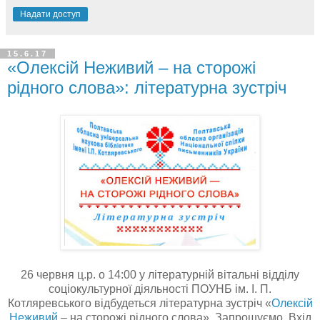
Надати доступ
15.6.17
«Олексій Неживий – на сторожі
рідного слова»: літературна зустріч
26 червня ц.р. о 14:00 у літературній вітальні відділу
соціокультурної діяльності ПОУНБ ім. І. П.
Котляревського відбудеться літературна зустріч
«
Олексій
Неживий
– на сторожі рідного слова»
.
Запрошуємо.
Вхід