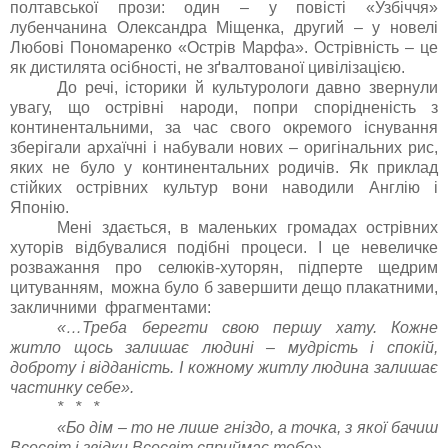
полтавської прози: один – у повісті «Узбіччя»
лубенчанина Олександра Міщенка, другий – у новелі
Любові Пономаренко «Острів Марфа». Острівність – це
як дистилята осібності, не зґвалтованої цивілізацією.
До речі, історики й культурологи давно звернули
увагу, що острівні народи, попри спорідненість з
континентальними, за час свого окремого існування
зберігали архаїчні і набували нових – оригінальних рис,
яких не було у континентальних родичів. Як приклад
стійких острівних культур вони наводили Англію і
Японію.
Мені здається, в маленьких громадах острівних
хуторів відбувалися подібні процеси. І це невеличке
розважання про селюків-хуторян, підперте щедрим
цитуванням, можна було б завершити дещо плакатними,
закличними фрагментами:
«…Треба берегти свою першу хату. Кожне
житло щось залишає людині – мудрість і спокій,
доброту і відданість. І кожному житлу людина залишає
частинку себе».
* * *
«Бо дім – то не лише гніздо, а точка, з якої бачиш
Всесвіт і звідки Всесвіт сприймає тебе».