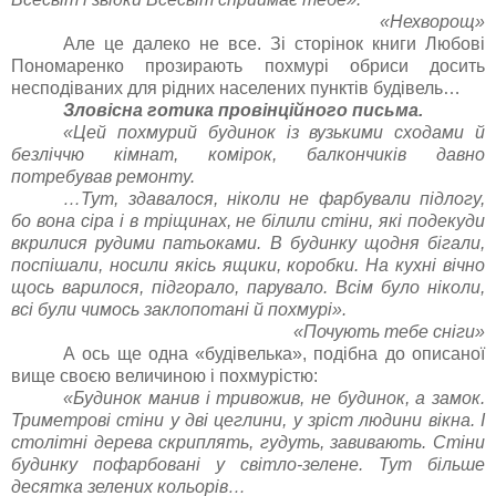
«Нехворощ»
Але це далеко не все. Зі сторінок книги Любові
Пономаренко прозирають похмурі обриси досить
несподіваних для рідних населених пунктів будівель…
Зловісна готика провінційного письма.
«Цей похмурий будинок із вузькими сходами й
безліччю кімнат, комірок, балкончиків давно
потребував ремонту.
…Тут, здавалося, ніколи не фарбували підлогу,
бо вона сіра і в тріщинах, не білили стіни, які подекуди
вкрилися рудими патьоками. В будинку щодня бігали,
поспішали, носили якісь ящики, коробки. На кухні вічно
щось варилося, підгорало, парувало. Всім було ніколи,
всі були чимось заклопотані й похмурі».
«Почують тебе сніги»
А ось ще одна «будівелька», подібна до описаної
вище своєю величиною і похмурістю:
«Будинок манив і тривожив, не будинок, а замок.
Триметрові стіни у дві цеглини, у зріст людини вікна. І
столітні дерева скриплять, гудуть, завивають. Стіни
будинку пофарбовані у світло-зелене. Тут більше
десятка зелених кольорів…