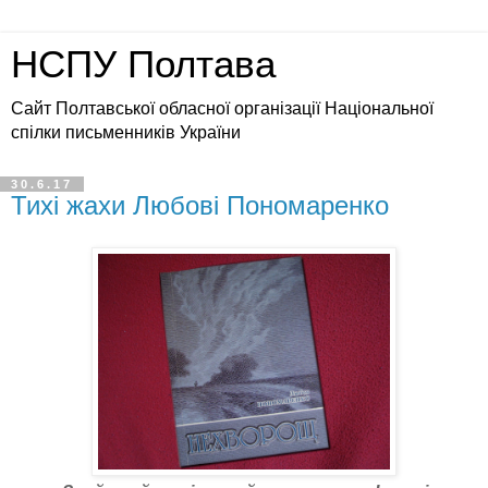
НСПУ Полтава
Сайт Полтавської обласної організації Національної
спілки письменників України
30.6.17
Тихі жахи Любові Пономаренко