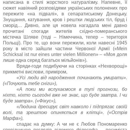
написана в стилі жорсткого натуралізму. Напевне, її
сюжет навіяний розповідями українських полонених про
пережите «на підвалі», в сепаратиському Донецьку.
Знущання, катування, кров і рештки людських тіл, бруд і
сморід… Дивно, але ця новела нагадала мені давно
прочитані спогади жителів східно-померанського
містечка Шляве (тоді – Німеччина, тепер – територія
Польщі). Про те, що вони пережили, коли навесні 1945
року в місто зайшли частини Червоної Армії («Mein
Schicksal ist nur eines unter vielen Millionen» – «Моя доля
лише одна серед багатьох мільйонів»).
Вряди-годи подибуючи на сторінках «Нехворощі»
прикметні вислови, приміром,
«Усі люди від народження починають умирати».
(«Почують тебе сніги»),
«А поки ми вслухаємося в тупі прогнози, бо
ніхто, ніхто сьогодні вже не знає, що буде завтра. І чи
буде завтра». («Фікус»),
«Людина дресирує світ навколо і підпрягає своїй
волі, та зрештою опиняється в клітці». («Острів
Марфа»),
спадає на думку: А чи не є Любов Пономаренко
сповідницею поглядів відомого філософа – песиміста