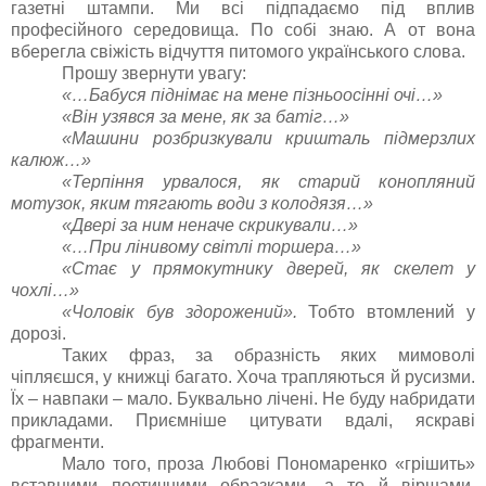
газетні штампи. Ми всі підпадаємо під вплив
професійного середовища. По собі знаю. А от вона
вберегла свіжість відчуття питомого українського слова.
Прошу звернути увагу:
«…Бабуся піднімає на мене пізньоосінні очі…»
«Він узявся за мене, як за батіг…»
«Машини розбризкували кришталь підмерзлих
калюж…»
«Терпіння урвалося, як старий конопляний
мотузок, яким тягають води з колодязя…»
«Двері за ним неначе скрикували…»
«…При лінивому світлі торшера…»
«Стає у прямокутнику дверей, як скелет у
чохлі…»
«Чоловік був здорожений».
Тобто втомлений у
дорозі.
Таких фраз, за образність яких мимоволі
чіпляєшся, у книжці багато. Хоча трапляються й русизми.
Їх – навпаки – мало. Буквально лічені. Не буду набридати
прикладами. Приємніше цитувати вдалі, яскраві
фрагменти.
Мало того, проза Любові Пономаренко «грішить»
вставними поетичними образками, а то й віршами.