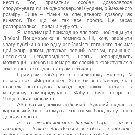
нестик. Тоді приватним особам дозволялося
споруджувати лише одноповерхові будинки, обмеженого
розміру. Вище – тільки за спеціального дозволу, як
виняток. Так що не так все просто. Це зараз
розперезалися – палаци мурують!..
Я наводжу цей приклад не для того, щоб тицьнути
Любові Пономаренко її помилкою. Ні, хочу звернути
увагу публіки на ще одну особливість готичного письма:
цей жанр цілком допускає певний алогізм, причинно-
наслідкові невідповідності, навіть неприродність
мотивацій. І Любов Пономаренко спокійно користується з
тих свобод, які надає авторам цей жанр.
Приміром, кав’ярня в невеличкому містечку N
називається «Мертв’ячок». Хотів би я побачити, як її
власник реєстрував заклад під такою назвою в
місцевому самоврядуванні. Мабуть, було непросто.
Якщо взагалі можливо.
Або: батько, цілком люблячий і бувалий, віддає за
картярський борг якомусь зловісному бандюгану свою
доньку-підлітка.
«– Ти відроблятимеш батьків борг, – мовив
господар. – Інакше доведеться вас обох… прибрати.
Будеш грати в моєму ресторані. Ясно тобі?»