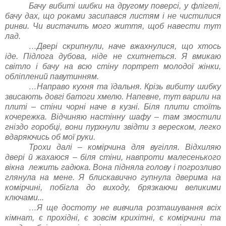
Бачу вибиті шибки на другому поверсі, у флігелі,
бачу дах, що роками засипався листям і не чистилися
ринви. Чи вистачить мого життя, щоб навести тут
лад.
…Двері скрипнули, наче вжахнулися, що хтось
іде. Підлога дубова, ніде не схитнеться. Я вмикаю
світло і бачу на всю стіну портрет молодої жінки,
обліплений павутинням.
…Направо кухня та їдальня. Крізь вибиту шибку
звисають довгі батоги хмелю. Напевне, тут варили на
плиті – стіни чорні наче в кузні. Біля плити стоїть
кочережка. Відчиняю настінну шафу – там змостили
гніздо горобці, вони пурхнули звідти з вереском, легко
вдаряючись об мої руки.
Трохи далі – комірчина для вугілля. Відхиляю
двері й жахаюся – біля стіни, навпроти малесенького
вікна лежить гадюка. Вона підняла голову і погрозливо
глянула на мене. Я блискавично гупнула дверима на
комірчині, побігла до виходу, брязкаючи великими
ключами...
…Я ще достоту не вивчила розташування всіх
кімнат, є прохідні, є зовсім крихітні, є комірчини та