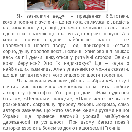
Як зазначили ведучі – працівники бібліотеки,
кожна поетична зустріч – це теплота спілкування, радість
від занурення у цілющі джерела поетичного слова, яке
єднає всіх спраглих, що прагнуть до творчих пошуків. А в
кожної творчої людини найбільше щастя – це
народження нового твору. Тоді прискорено б’ється
серце, душу переповнюють незвичні хвилювання, зникає
весь світ і думки шикуються у ритмічні строфи. Звідки
вони беруться? Хто їх надиктовує? Це – одна з
найбільших таємниць. Але з упевненістю можна сказати,
що для митця немає нічого вищого за щастя творення.
Як зазначили учасники дійства – збірка «На покуті
свята» має позитивну енергетику та містить глибоку
авторську філософію. Усі три розділи: «Нам судилося
багато», «Неопалимі нагідки», «Наше жито не жато»
розкривають сакральну природу любові. Зокрема, сама
авторка зазначає, що жито засіяне юними руками нашої
України ще принесе вагомий урожай майбутньої
державності та успішності. При цьому, багато поезій
авторки дзвенять болем за долю нашої землі і її синів.