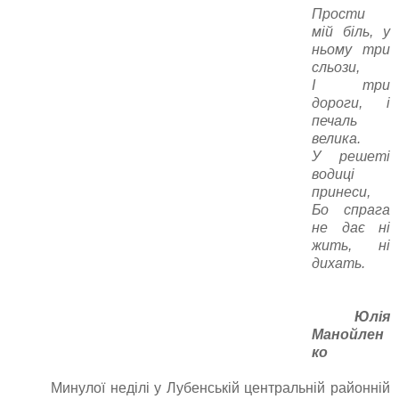
Прости
мій біль, у
ньому три
сльози,
І три
дороги, і
печаль
велика.
У решеті
водиці
принеси,
Бо спрага
не дає ні
жить, ні
дихать.
Юлія
Манойлен
ко
Минулої неділі у Лубенській центральній районній