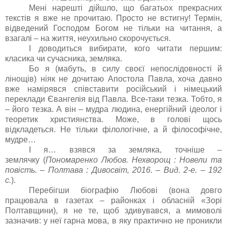
Мені нарешті дійшло, що багатьох прекрасних
текстів я вже не прочитаю. Просто не встигну! Термін,
відведений Господом Богом не тільки на читання, а
взагалі – на життя, неухильно скорочується.
І доводиться вибирати, кого читати першим:
класика чи сучасника, земляка.
Бо я (мабуть, в силу своєї непослідовності й
лінощів) ніяк не дочитаю Апостола Павла, хоча давно
вже намірявся співставити російський і німецький
переклади Євангелія від Павла. Все-таки тезка. Тобто, я
– його тезка. А він – мудра людина, енергійний ідеолог і
теоретик християнства. Може, в голові щось
відкладеться. Не тільки філологічне, а й філософічне,
мудре…
І я… взявся за земляка, точніше –
землячку (
Пономаренко Любов. Нехворощ : Новели та
повість. – Полтава : Дивосвіт, 2016. – Вид. 2-е. – 192
с.
).
Перебігши біографію Любові (вона довго
працювала в газетах – районках і обласній «Зорі
Полтавщини), я не те, щоб здивувався, а мимоволі
зазначив: у неї гарна мова, в яку практично не проникли