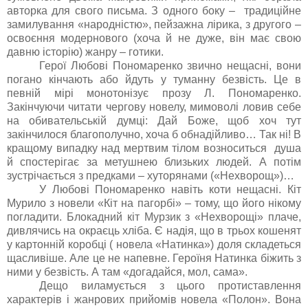
авторка для свого письма. З одного боку – традиційне
замилування «народністю», пейзажна лірика, з другого –
освоєння модернового (хоча й не дуже, він має свою
давню історію) жанру – готики.
Герої Любові Пономаренко звично нещасні, вони
погано кінчають або йдуть у туманну безвість. Це в
певній мірі монотонізує прозу Л. Пономаренко.
Закінчуючи читати чергову новелу, мимоволі ловив себе
на обивательській думці: Дай Боже, щоб хоч тут
закінчилося благополучно, хоча б обнадійливо… Так ні! В
кращому випадку над мертвим тілом возноситься душа
й спостерігає за метушнею близьких людей. А потім
зустрічається з предками – хуторянами («Нехворощ»)…
У Любові Пономаренко навіть коти нещасні. Кіт
Мурило з новели «Кіт на пагорбі» – тому, що його нікому
погладити. Блокадний кіт Мурзик з «Нехворощі» плаче,
дивлячись на окраєць хліба. Є надія, що в трьох кошенят
у картонній коробці ( новела «Натинка») доля складеться
щасливіше. Але це не напевне. Героїня Натинка біжить з
ними у безвість. А там «догадайся, мол, сама».
Дещо виламується з цього протиставлення
характерів і жанрових прийомів новела «Полон». Вона