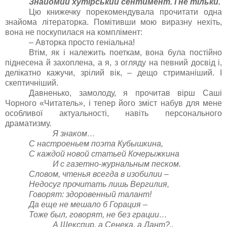
Знайомий хутірський сентимент. І не тільки.
Цю книжечку порекомендувала прочитати одна
знайома літераторка. Помітивши мою виразну нехіть,
вона не поскупилася на комплімент:
– Авторка просто геніальна!
Втім, як і належить поеткам, вона була постійно
піднесена й захоплена, а я, з огляду на певний досвід і,
делікатно кажучи, зрілий вік, – дещо стриманіший. І
скептичніший.
Давненько, замолоду, я прочитав вірш Саші
Чорного «Читатель», і тепер його зміст набув для мене
особливої актуальності, навіть персонального
драматизму.
Я знаком…
С настроеньем поэта Кубышкина,
С каждой новой статьей Кочерыжкина
И с газетно-журнальным песком.
Словом, чтенья всегда в изобилии –
Недосуг прочитать лишь Вергилия,
Говорят: здоровенный талант!
Да еще не мешало б Горация –
Тоже был, говорят, не без грации…
А Шекспир, а Сенека, а Дант?..