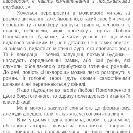
гардеробні, є навіть кімната-ванна з проіржавілими
трубами…»
Хочеться перепросити в можливого читача за
розлоге цитування, але, ймовірно, в такий спосіб я зможу
передати ту атмосферу напруги, тривоги, неспокою, і,
власне, небезпеки, якою просякнута проза Любові
Пономаренко. А, може, й читач упізнає те, що мені
видалося знайомим. Ні, не в деталях, не в самих описах.
Знайомою видається містична аура, яка оповиває події.
Та й декорації – великі, запущені, похмурі будинки –
нагадують середньовічні замки, або їхні руїни, які
служили обов’язковою атрибутикою готичних романів.
До речі, повість «Нехворощ» можна легко розгорнути в
роман. Її головні герої ідуть своїми самостійними
шляхами, які перетинаються у фіналі.
Якщо підходити до творів Любові Пономаренко з
цього боку, готичного, то одразу полегшується питання їх
класифікації.
Мені можуть закинути схильність до формалізму,
але куди дінешся, коли, як кажуть, усі ознаки «на лиці».
Втім, у цьому є одна, приємна, особисто для мене,
обставина: авторка, значна частина життя і творчості
якої припала на радянські часи, не була безнадійно