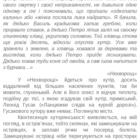
свого смутку і своєї неприкаяності, не дивилися одне
одному в очі і пояснювали, що приїхали «одкопати
калини» або «жінка послала лика надрати». Я бачила,
як дядько Василь крадькома гатив греблю, коли
прорвало ставок, а дядько Петро ліпив заліп на своєму
глиняному хлівці, укритому соломою. Той хлівець стояв
ще років десять, відколи опустів хутір. Усе вже
зрівняли з землею, а хлівець ховався за деревами та
виглядав, коли дядько Петро приїде лісникувати.
Дядько ховав туди коня од оводів, а сам ішов напитися
з бурчака…»
«Нехворощ»
У «Нехворощі» йдеться про хутір, досить
віддалений від більших населених пунктів, так би
мовити, глухенький. Але в його описі я відчув теплоту,
подібну до тієї, з якою згадував свій хутір, приміський,
Леонід Гусак («Ланцюжки слідів на курній дорозі»).
Гусакового хутору вже немає. Поглинуло місто.
Квінтесенція хуторянськості виявляється, на мій
погляд, в острів’янах, тобто селянах, які замешкували на
острівцях, в заплаві річки чи посеред болота.
Замешкувані острівці ніби перегукуються на просторах