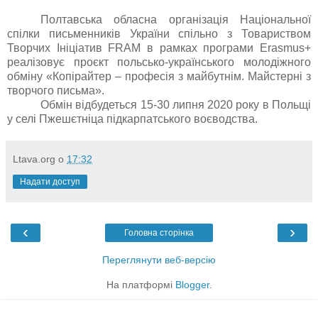
Полтавська обласна організація Національної
спілки письменників України спільно з Товариством
Творчих Ініціатив FRAM в рамках програми Erasmus+
реалізовує проєкт польсько-українського молодіжного
обміну «Копірайтер – професія з майбутнім. Майстерні з
творчого письма».
Обмін відбудеться 15-30 липня 2020 року в Польщі
у селі Пжешєтніца підкарпатського воєводства.
Ltava.org
о
17:32
Надати доступ
‹
›
Головна сторінка
Переглянути веб-версію
На платформі
Blogger
.