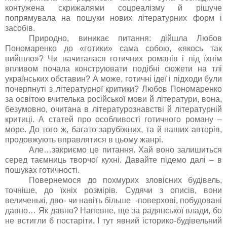
контужена скрижалями соцреалізму й рішуче
попрямувала на пошуки нових літературних форм і
засобів.
Природно, виникає питання: дійшла Любов
Пономаренко до «готики» сама собою, «якось так
вийшло»? Чи начиталася готичних романів і під їхнім
впливом почала конструювати подібні сюжети на тлі
українських обставин? А може, готичні ідеї і підходи були
почерпнуті з літературної критики? Любов Пономаренко
за освітою вчителька російської мови й літератури, вона,
безумовно, очитана в літературознавстві й літературній
критиці. А статей про особливості готичного роману –
море. До того ж, багато зарубіжних, та й наших авторів,
продовжують вправлятися в цьому жанрі.
Але…закриємо це питання. Хай воно залишиться
серед таємниць творчої кухні. Давайте підемо далі – в
пошуках готичності.
Повернемося до похмурих зловісних будівель,
точніше, до їхніх розмірів. Судячи з описів, вони
величенькі, дво- чи навіть більше -поверхові, побудовані
давно… Як давно? Напевне, ще за радянської влади, бо
не встигли б постаріти. І тут явний історико-будівельний