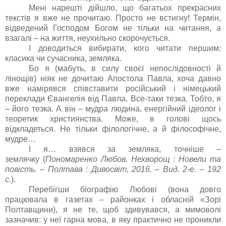
Мені нарешті дійшло, що багатьох прекрасних
текстів я вже не прочитаю. Просто не встигну! Термін,
відведений Господом Богом не тільки на читання, а
взагалі – на життя, неухильно скорочується.
І доводиться вибирати, кого читати першим:
класика чи сучасника, земляка.
Бо я (мабуть, в силу своєї непослідовності й
лінощів) ніяк не дочитаю Апостола Павла, хоча давно
вже намірявся співставити російський і німецький
переклади Євангелія від Павла. Все-таки тезка. Тобто, я
– його тезка. А він – мудра людина, енергійний ідеолог і
теоретик християнства. Може, в голові щось
відкладеться. Не тільки філологічне, а й філософічне,
мудре…
І я… взявся за земляка, точніше –
землячку (
Пономаренко Любов. Нехворощ : Новели та
повість. – Полтава : Дивосвіт, 2016. – Вид. 2-е. – 192
с.
).
Перебігши біографію Любові (вона довго
працювала в газетах – районках і обласній «Зорі
Полтавщини), я не те, щоб здивувався, а мимоволі
зазначив: у неї гарна мова, в яку практично не проникли