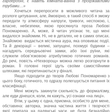
гардеробні, є навіть кімната-ванна з проіржавілими
трубами…»
Хочеться перепросити в можливого читача за
розлоге цитування, але, ймовірно, в такий спосіб я зможу
передати ту атмосферу напруги, тривоги, неспокою, і,
власне, небезпеки, якою просякнута проза Любові
Пономаренко. А, може, й читач упізнає те, що мені
видалося знайомим. Ні, не в деталях, не в самих описах.
Знайомою видається містична аура, яка оповиває події.
Та й декорації – великі, запущені, похмурі будинки –
нагадують середньовічні замки, або їхні руїни, які
служили обов’язковою атрибутикою готичних романів.
До речі, повість «Нехворощ» можна легко розгорнути в
роман. Її головні герої ідуть своїми самостійними
шляхами, які перетинаються у фіналі.
Якщо підходити до творів Любові Пономаренко з
цього боку, готичного, то одразу полегшується питання їх
класифікації.
Мені можуть закинути схильність до формалізму,
але куди дінешся, коли, як кажуть, усі ознаки «на лиці».
Втім, у цьому є одна, приємна, особисто для мене,
обставина: авторка, значна частина життя і творчості
якої припала на радянські часи, не була безнадійно