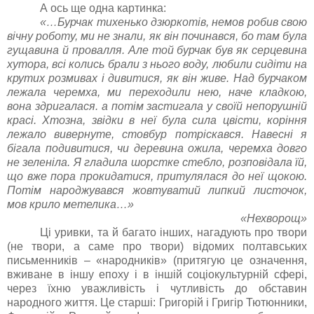
А ось ще одна картинка:
«…Бурчак тихенько дзюркотів, немов робив свою
вічну роботу, ми не знали, як він починався, бо там була
гущавина й провалля. Але той бурчак був як серцевина
хутора, всі колись брали з нього воду, любили сидіти на
крутих розмивах і дивитися, як він живе. Над бурчаком
лежала черемха, ми переходили нею, наче кладкою,
вона здригалася. а потім застигала у своїй непорушній
красі. Хтозна, звідки в неї була сила цвісти, коріння
лежало вивернуте, стовбур потріскався. Навесні я
бігала подивитися, чи деревина ожила, черемха довго
не зеленіла. Я гладила шорстке стебло, розповідала їй,
що вже пора прокидатися, притулялася до неї щокою.
Потім народжувався жовтуватий липкий листочок,
мов крило метелика…»
«Нехворощ»
Ці уривки, та й багато інших, нагадують про твори
(не твори, а саме про твори) відомих полтавських
письменників – «народників» (притягую це означення,
вживане в іншу епоху і в іншій соціокультурній сфері,
через їхню уважливість і чутливість до обставин
народного життя. Це старші: Григорій і Григір Тютюнники,