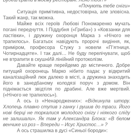
«Почують тебе сніги»
Ситуація примітивна, недостовірна, але зловісна.
Такий жанр, так можна.
Майже всіх героїв Любові Пономаренко мучать
погані передчуття. І Піддубня («Гриба») з «Ковзанки для
ластівки», і дружину охоронця Марка з «Нічого не
трапилось». Багатьох навідують пророчі видіння, як,
приміром, професора Стужу з новели «П’ятниця.
Чотирнадцяте». І так далі… Не буду перелічувати, щоб
не втрапити в скушнИй лінійний протоколізм.
Давайте краще перейдемо до містичного. Добре
питущий охоронець Марко нібито падає у відкритий
каналізаційний люк далеко в місті, а дружина знаходить
його в занедбаному колодязі поруч з домом. Він
піднімається звідтіля по драбині. Але вже мертвий.
(«Нічого не трапилось»).
А ось із «Ненароджених»:
«Відкинула штору.
Хлопець плавно ступив з ганку і рушив до траси. Його
нові берці не торкалися молодого снігу і ніякого сліду
не залишали». Як там у Александра Блока: «В белом
венчике из роз – Впереди – Исус Христос…» ?
А ось страшилка в дусі «Синьої бороди»: