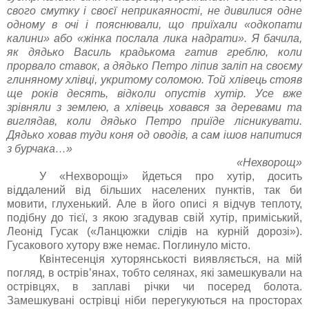
свого смутку і своєї неприкаяності, не дивилися одне
одному в очі і пояснювали, що приїхали «одкопати
калини» або «жінка послала лика надрати». Я бачила,
як дядько Василь крадькома гатив греблю, коли
прорвало ставок, а дядько Петро ліпив заліп на своєму
глиняному хлівці, укритому соломою. Той хлівець стояв
ще років десять, відколи опустів хутір. Усе вже
зрівняли з землею, а хлівець ховався за деревами та
виглядав, коли дядько Петро приїде лісникувати.
Дядько ховав туди коня од оводів, а сам ішов напитися
з бурчака…»
«Нехворощ»
У «Нехворощі» йдеться про хутір, досить
віддалений від більших населених пунктів, так би
мовити, глухенький. Але в його описі я відчув теплоту,
подібну до тієї, з якою згадував свій хутір, приміський,
Леонід Гусак («Ланцюжки слідів на курній дорозі»).
Гусакового хутору вже немає. Поглинуло місто.
Квінтесенція хуторянськості виявляється, на мій
погляд, в острів’янах, тобто селянах, які замешкували на
острівцях, в заплаві річки чи посеред болота.
Замешкувані острівці ніби перегукуються на просторах