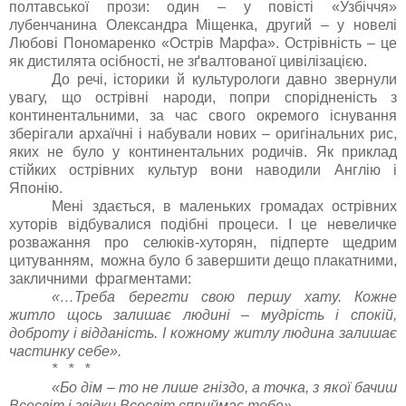
полтавської прози: один – у повісті «Узбіччя»
лубенчанина Олександра Міщенка, другий – у новелі
Любові Пономаренко «Острів Марфа». Острівність – це
як дистилята осібності, не зґвалтованої цивілізацією.
До речі, історики й культурологи давно звернули
увагу, що острівні народи, попри спорідненість з
континентальними, за час свого окремого існування
зберігали архаїчні і набували нових – оригінальних рис,
яких не було у континентальних родичів. Як приклад
стійких острівних культур вони наводили Англію і
Японію.
Мені здається, в маленьких громадах острівних
хуторів відбувалися подібні процеси. І це невеличке
розважання про селюків-хуторян, підперте щедрим
цитуванням, можна було б завершити дещо плакатними,
закличними фрагментами:
«…Треба берегти свою першу хату. Кожне
житло щось залишає людині – мудрість і спокій,
доброту і відданість. І кожному житлу людина залишає
частинку себе».
* * *
«Бо дім – то не лише гніздо, а точка, з якої бачиш
Всесвіт і звідки Всесвіт сприймає тебе».