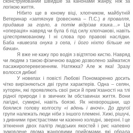
сконструйований швидше за канонами жанру, ніж за
логікою життя.
Нібито ще в юному віці, хлопчиком, майбутній
Ветеринар
«затягнув
(ровесника – П.С.)
в провалля,
придавив за горло, а потім відрізав язика…»
Ця
«операція» навряд чи була б під силу хлопчакові, навіть
цілеспрямованому. І ні слова про правові наслідки.
Баба
«вивезла онука з села, і його ніхто більше не
бачив».
Я вже не кажу про водія з відтятою кистю. Навряд
чи людям з такою фізичною вадою дозволено займатися
пасажироперевезенням. Натяжка? Але ж яка! Зразу
волосся дибки!
У новелах і повісті Любові Пономаренко досить
чітко вирізняються дві групи характерів. Одна – селян,
хуторян, які проявляють свої риси й прив’язаності на тлі
рідної природи і в звичних їм обставинах життя. Вони
лагідні, сумирні, навіть боязкі. Як нехворощани, що
боялися голову колгоспу
«і вдень і вночі»
. До другої
групи належать люди ніби з іншого племені. Хижі, рішучі,
з дивними пристрастями чи казенно холодні, зверхні. І це
зіткнення двох палітр людських якостей і рис напевно
зумовлене двома жанровими прийомами, які обрала