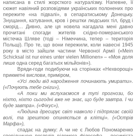
написана в стилі жорсткого натуралізму. Напевне, її
сюжет навіяний розповідями українських полонених про
пережите «на підвалі», в сепаратиському Донецьку.
Знущання, катування, кров і рештки людських тіл, бруд і
сморід… Дивно, але ця новела нагадала мені давно
прочитані спогади жителів східно-померанського
містечка Шляве (тоді – Німеччина, тепер – територія
Польщі). Про те, що вони пережили, коли навесні 1945
року в місто зайшли частини Червоної Армії («Mein
Schicksal ist nur eines unter vielen Millionen» – «Моя доля
лише одна серед багатьох мільйонів»).
Вряди-годи подибуючи на сторінках «Нехворощі»
прикметні вислови, приміром,
«Усі люди від народження починають умирати».
(«Почують тебе сніги»),
«А поки ми вслухаємося в тупі прогнози, бо
ніхто, ніхто сьогодні вже не знає, що буде завтра. І чи
буде завтра». («Фікус»),
«Людина дресирує світ навколо і підпрягає своїй
волі, та зрештою опиняється в клітці». («Острів
Марфа»),
спадає на думку: А чи не є Любов Пономаренко
сповідницею поглядів відомого філософа – песиміста