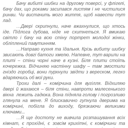
Бачу вибиті шибки на другому поверсі, у флігелі,
бачу дах, що роками засипався листям і не чистилися
ринви. Чи вистачить мого життя, щоб навести тут
лад.
…Двері скрипнули, наче вжахнулися, що хтось
іде. Підлога дубова, ніде не схитнеться. Я вмикаю
світло і бачу на всю стіну портрет молодої жінки,
обліплений павутинням.
…Направо кухня та їдальня. Крізь вибиту шибку
звисають довгі батоги хмелю. Напевне, тут варили на
плиті – стіни чорні наче в кузні. Біля плити стоїть
кочережка. Відчиняю настінну шафу – там змостили
гніздо горобці, вони пурхнули звідти з вереском, легко
вдаряючись об мої руки.
Трохи далі – комірчина для вугілля. Відхиляю
двері й жахаюся – біля стіни, навпроти малесенького
вікна лежить гадюка. Вона підняла голову і погрозливо
глянула на мене. Я блискавично гупнула дверима на
комірчині, побігла до виходу, брязкаючи великими
ключами...
…Я ще достоту не вивчила розташування всіх
кімнат, є прохідні, є зовсім крихітні, є комірчини та