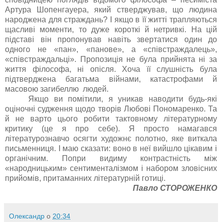
Артура Шопенгауера, який стверджував, що людина
народжена для страждань? І якщо в її житті трапляються
щасливі моменти, то дуже короткі й нетривкі. На цій
підставі він пропонував навіть звертатися один до
одного не «пан», «панове», а «співстраждалець»,
«співстраждальці». Пропозиція не була прийнята ні за
життя філософа, ні опісля. Хоча її слушність була
підтверджена багатьма війнами, катастрофами й
масовою загибеллю людей.
Якщо ви помітили, я уникав наводити будь-які
оціночні судження щодо творів Любові Пономаренко. Та
й не варто цього робити тактовному літературному
критику (це я про себе). Я просто намагався
літературознавчо осягти художнє полотно, яке виткала
письменниця. І маю сказати: воно в неї вийшло цікавим і
органічним. Попри видиму контрастність між
«народницьким» сентименталізмом і набором зловісних
прийомів, притаманних літературній готиці.
Павло СТОРОЖЕНКО
Олександр
о
20:34