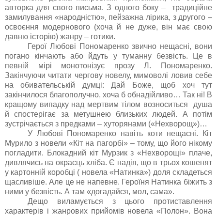
авторка для свого письма. З одного боку – традиційне
замилування «народністю», пейзажна лірика, з другого –
освоєння модернового (хоча й не дуже, він має свою
давню історію) жанру – готики.
Герої Любові Пономаренко звично нещасні, вони
погано кінчають або йдуть у туманну безвість. Це в
певній мірі монотонізує прозу Л. Пономаренко.
Закінчуючи читати чергову новелу, мимоволі ловив себе
на обивательській думці: Дай Боже, щоб хоч тут
закінчилося благополучно, хоча б обнадійливо… Так ні! В
кращому випадку над мертвим тілом возноситься душа
й спостерігає за метушнею близьких людей. А потім
зустрічається з предками – хуторянами («Нехворощ»)…
У Любові Пономаренко навіть коти нещасні. Кіт
Мурило з новели «Кіт на пагорбі» – тому, що його нікому
погладити. Блокадний кіт Мурзик з «Нехворощі» плаче,
дивлячись на окраєць хліба. Є надія, що в трьох кошенят
у картонній коробці ( новела «Натинка») доля складеться
щасливіше. Але це не напевне. Героїня Натинка біжить з
ними у безвість. А там «догадайся, мол, сама».
Дещо виламується з цього протиставлення
характерів і жанрових прийомів новела «Полон». Вона