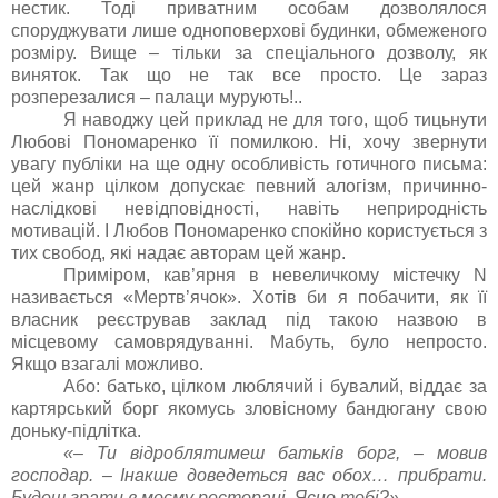
нестик. Тоді приватним особам дозволялося
споруджувати лише одноповерхові будинки, обмеженого
розміру. Вище – тільки за спеціального дозволу, як
виняток. Так що не так все просто. Це зараз
розперезалися – палаци мурують!..
Я наводжу цей приклад не для того, щоб тицьнути
Любові Пономаренко її помилкою. Ні, хочу звернути
увагу публіки на ще одну особливість готичного письма:
цей жанр цілком допускає певний алогізм, причинно-
наслідкові невідповідності, навіть неприродність
мотивацій. І Любов Пономаренко спокійно користується з
тих свобод, які надає авторам цей жанр.
Приміром, кав’ярня в невеличкому містечку N
називається «Мертв’ячок». Хотів би я побачити, як її
власник реєстрував заклад під такою назвою в
місцевому самоврядуванні. Мабуть, було непросто.
Якщо взагалі можливо.
Або: батько, цілком люблячий і бувалий, віддає за
картярський борг якомусь зловісному бандюгану свою
доньку-підлітка.
«– Ти відроблятимеш батьків борг, – мовив
господар. – Інакше доведеться вас обох… прибрати.
Будеш грати в моєму ресторані. Ясно тобі?»