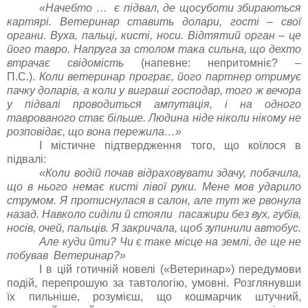
«Начебто … є підвал, де щосуботи збираються
картярі. Ветеринар ставить долари, гості – свої
органи. Вуха, пальці, кисті, носи. Відтятий орган – це
його тавро. Напруга за столом така сильна, що дехто
втрачає свідомість
(напевне: непритомніє? –
П.С.).
Коли ветеринар програє, його партнер отримує
пачку доларів, а коли у виграші господар, того ж вечора
у підвалі проводиться ампутація, і на одного
таврованого стає більше. Людина ніде ніколи нікому не
розповідає, що вона пережила…»
І містичне підтвердження того, що коїлося в
підвалі:
«Коли водій почав відраховувати здачу, побачила,
що в нього немає кисті лівої руки. Мене мов ударило
струмом. Я протиснулася в салон, але тут же рвонула
назад. Навколо сиділи й стояли пасажири без вух, губів,
носів, очей, пальців. Я закричала, щоб зупинили автобус.
Але куди йти? Чи є таке місце на землі, де ще не
побував Ветеринар?»
І в цій готичній новелі («Ветеринар») передумови
подій, перепрошую за тавтологію, умовні. Розглянувши
їх пильніше, розумієш, що кошмарчик штучний,