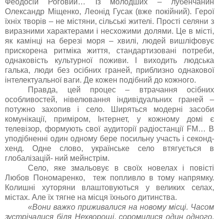
Феодосій Роговий… Із молодших – лубенчанин
Олександр Міщенко, Леонід Гусак (вже покійний). Герої
їхніх творів – не містяни, сільські жителі. Прості селяни з
виразними характерами і несхожими долями. Це в місті,
як камінці на березі моря – хвилі, людей вишліфовує
прискорена ритміка життя, стандартизовані потреби,
однаковість культурної поживи. І виходить людська
галька, люди без осібних граней, приблизно однакової
інтелектуальної ваги. Де кожен подібний до кожного.
Правда, цей процес – втрачання осібних
особливостей, нівелювання індивідуальних граней –
потужно захопив і село. Ширяться модерні засоби
комунікації, приміром, Інтернет, у кожному домі є
телевізор, формують свої аудиторії радіостанції FM… В
уподібненні один одному бере посильну участь і секонд-
хенд. Одне слово, українське село втягується в
глобалізацій- ний мейнстрім.
Село, яке змальовує в своїх новелах і повісті
Любов Пономаренко, теж попливло в тому напрямку.
Колишні хуторяни влаштовуються у великих селах,
містах. Але їх тягне на місця їхнього дитинства.
«Вони важко приживалися на новому місці. Часом
зустрічалися біля Нехворощі, соромилися один одного,