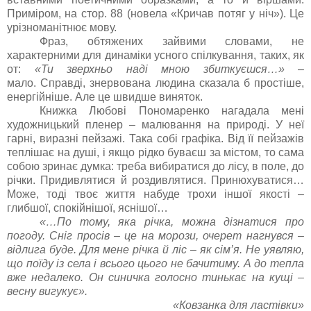
Приміром, на стор. 88 (новела «Кричав потяг у ніч»). Це
урізноманітнює мову.
Фраз, обтяжених зайвими словами, не
характерними для динаміки усного спілкування, таких, як
от:
«Ти зверхньо наді мною збиткуєшся…»
–
мало. Справді, знервована людина сказала б простіше,
енергійніше. Але це швидше виняток.
Книжка Любові Пономаренко нагадала мені
художницький пленер – малювання на природі. У неї
гарні, виразні пейзажі. Така собі графіка. Від її пейзажів
теплішає на душі, і якщо рідко буваєш за містом, то сама
собою зринає думка: треба вибиратися до лісу, в поле, до
річки. Придивлятися й роздивлятися. Принюхуватися…
Може, тоді твоє життя набуде трохи іншої якості –
глибшої, спокійнішої, яснішої…
«…По тому, яка річка, можна дізнатися про
погоду. Сніг просів – це на морози, очерет нагнувся –
відлига буде. Для мене річка й ліс – як сім’я. Не уявляю,
що поїду із села і всього цього не бачитиму. А до тепла
вже недалеко. Он синичка голосно тинькає на кущі –
весну вигукує».
«Ковзанка для ластівки»