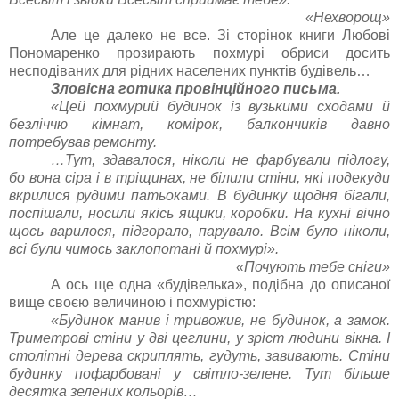
«Нехворощ»
Але це далеко не все. Зі сторінок книги Любові
Пономаренко прозирають похмурі обриси досить
несподіваних для рідних населених пунктів будівель…
Зловісна готика провінційного письма.
«Цей похмурий будинок із вузькими сходами й
безліччю кімнат, комірок, балкончиків давно
потребував ремонту.
…Тут, здавалося, ніколи не фарбували підлогу,
бо вона сіра і в тріщинах, не білили стіни, які подекуди
вкрилися рудими патьоками. В будинку щодня бігали,
поспішали, носили якісь ящики, коробки. На кухні вічно
щось варилося, підгорало, парувало. Всім було ніколи,
всі були чимось заклопотані й похмурі».
«Почують тебе сніги»
А ось ще одна «будівелька», подібна до описаної
вище своєю величиною і похмурістю:
«Будинок манив і тривожив, не будинок, а замок.
Триметрові стіни у дві цеглини, у зріст людини вікна. І
столітні дерева скриплять, гудуть, завивають. Стіни
будинку пофарбовані у світло-зелене. Тут більше
десятка зелених кольорів…