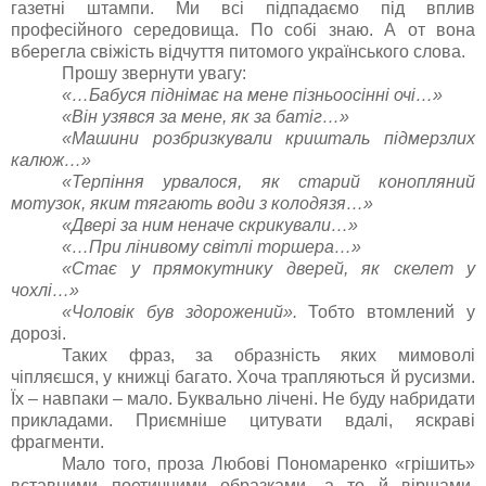
газетні штампи. Ми всі підпадаємо під вплив
професійного середовища. По собі знаю. А от вона
вберегла свіжість відчуття питомого українського слова.
Прошу звернути увагу:
«…Бабуся піднімає на мене пізньоосінні очі…»
«Він узявся за мене, як за батіг…»
«Машини розбризкували кришталь підмерзлих
калюж…»
«Терпіння урвалося, як старий конопляний
мотузок, яким тягають води з колодязя…»
«Двері за ним неначе скрикували…»
«…При лінивому світлі торшера…»
«Стає у прямокутнику дверей, як скелет у
чохлі…»
«Чоловік був здорожений».
Тобто втомлений у
дорозі.
Таких фраз, за образність яких мимоволі
чіпляєшся, у книжці багато. Хоча трапляються й русизми.
Їх – навпаки – мало. Буквально лічені. Не буду набридати
прикладами. Приємніше цитувати вдалі, яскраві
фрагменти.
Мало того, проза Любові Пономаренко «грішить»
вставними поетичними образками, а то й віршами.