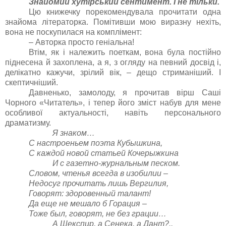
Знайомий хутірський сентимент. І не тільки.
Цю книжечку порекомендувала прочитати одна
знайома літераторка. Помітивши мою виразну нехіть,
вона не поскупилася на комплімент:
– Авторка просто геніальна!
Втім, як і належить поеткам, вона була постійно
піднесена й захоплена, а я, з огляду на певний досвід і,
делікатно кажучи, зрілий вік, – дещо стриманіший. І
скептичніший.
Давненько, замолоду, я прочитав вірш Саші
Чорного «Читатель», і тепер його зміст набув для мене
особливої актуальності, навіть персонального
драматизму.
Я знаком…
С настроеньем поэта Кубышкина,
С каждой новой статьей Кочерыжкина
И с газетно-журнальным песком.
Словом, чтенья всегда в изобилии –
Недосуг прочитать лишь Вергилия,
Говорят: здоровенный талант!
Да еще не мешало б Горация –
Тоже был, говорят, не без грации…
А Шекспир, а Сенека, а Дант?..