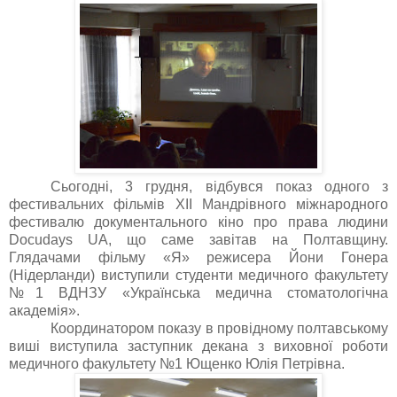
Сьогодні, 3 грудня, відбувся показ одного з
фестивальних фільмів
XII
Мандрівного міжнародного
фестивалю документального кіно про права людини
Docudays UA, що саме завітав на Полтавщину.
Глядачами фільму «Я» режисера Йони Гонера
(Нідерланди
) виступили студенти медичного факультету
№1 ВДНЗУ «
Українська медична стоматологічна
академія»
.
Координатором показу в провідному полтавському
виші виступила заступник декана з виховної роботи
медичного факультету №1 Ющенко Юлія Петрівна.