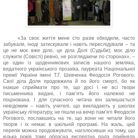
«За своє життя мене сто разів обходили, часто
забували, іноді затискували і навіть переслідували – та
це не моє вже діло, це діла Долі (Судьби); моє діло
служити (Совісті) ревно, не розглядаючи по сторонах», –
це один із щоденникових записів нашого земляка,
видатного українського прозаїка, лауреата Національної
премії України імені Т.Г. Шевченка Феодосія Рогового.
Свої діла Доля продовжила й по його смерті, бо як
інакше сприймати про те, що досі і не всі твори
письменника видані, і пам
’
ять його належно не
поцінована. І для сучасного читача він залишається
невідомим – навіть учителі, що викладають у школах
українську літературу, не пішли на вечір пам
’
яті Феодосія
Рогового, пославшись на те, що вони не читали його
творів і їх немає в шкільній програмі. На жаль, цей
перелік можна продовжувати, наголосивши на тому, що
кілька років тому
обласна експертна рада прийняла