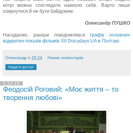
котрі можна споглядати навколо себе. Варто лише
озирнутися й не бути байдужим.
Олександр ПУШКО
Нагадаємо, раніше повідомлявся
графік основних
відкритих показів фільмів XII Docudays UA в Полтаві
Олександр
о
20:24
Немає коментарів:
Надати доступ
1.12.15
Феодосій Роговий: «Моє життя – то
творення любові»