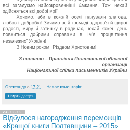
всі загадуємо найсокровенніші баж
ання. Тож нехай
здійсняться всі добрі мрії!
Хочемо, аби в кожній оселі панували злагода,
любов і добробут! Зичимо всій громаді здоров’я й щирої
радості, миру й затишку в родинах, нехай кожен день
повниться добрими справами в ім’я процвітання
незалежної України!
З Новим роком
і
Різдвом Христовим
!
З повагою
–
Правління Полтавської обласної
організації
Національної спілки письменників України
Олександр
о
17:21
Немає коментарів:
Надати доступ
24.12.15
Відбулося нагородження переможців
«Кращої книги Полтавщини – 2015»