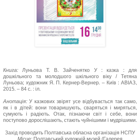
Книга:
Луньова Т. В. Зайченятко У : казка : для
дошкільного та молодшого шкільного віку / Тетяна
Луньова; художник Я. П. Кернер-Вернер. – Київ : АВІАЗ,
2015. – 84 с. : іл.
Анотація:
У казкових звірят усе відбувається так само,
як і в дітей: вони товаришують, сваряться і миряться,
сумують і радіють. Отак, пізнаючи світ і себе, вони
поступово дорослішають, стають чуйнішими і мудрішими.
Захід проводить
Полтавська обласна організація НСПУ
Місце:
Полтавський художній музей
(Галерея