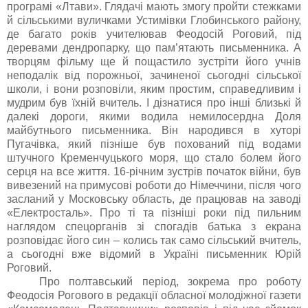
програмі «Лтави». Глядачі мають змогу пройти стежками
й сільськими вуличками Устимівки Глобинського району,
де багато років учителював Феодосій Роговий, під
деревами дендропарку, що пам’ятають письменника. А
творцям фільму ще й пощастило зустріти його учнів
неподалік від порожньої, зачиненої сьогодні сільської
школи, і вони розповіли, яким простим, справедливим і
мудрим був їхній вчитель. І дізнатися про інші близькі й
далекі дороги, якими водила немилосердна Доля
майбутнього письменника. Він народився в хуторі
Пугачівка, який пізніше був похований під водами
штучного Кременчуцького моря, що стало болем його
серця на все життя. 16-річним зустрів початок війни, був
вивезений
на примусові роботи до Німеччини,
після чого
засланий
у Московськ
у
област
ь, де працював
на завод
і
«
Електросталь
»
.
Про ті та пізніші роки під пильним
наглядом спецорганів зі спогадів батька з екрана
розповідає його син – колись так само сільський вчитель,
а сьогодні вже відомий в Україні письменник Юрій
Роговий.
Про полтавський період, зокрема про роботу
Феодосія Рогового в редакції обласної молодіжної газети