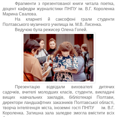
Фрагменти з презентованої книги читала поетка,
доцент кафедри журналістики ПНПУ ім. В.Г. Короленка
Марина Свалова.
На кларнеті й саксофоні грали студенти
Полтавського музичного
училища ім. М.В. Лисенка.
Ведучою була режисер Олена Гопей.
Презентацію відвідали
вихователі дитячих
садочків,
вчителі молодших класів,
студенти,
викладачі
вищих навчальних закладів, бібліотекарі Полтави,
директори ландшафтних заказників Полтавської області,
творча інтелігенція міста, іноземні гості ПНПУ ім. В.Г.
Короленка. Затишна зала заледве змогла вмістити всіх