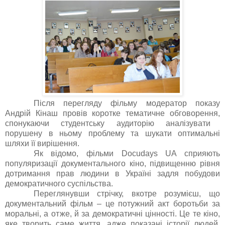
Після перегляду фільму
модератор показу
Андрій Кінаш провів коротке тематичне обговорення,
спонукаючи студентську аудиторію аналізувати
порушену в ньому проблему та шукати оптимальні
шляхи її вирішення.
Як відомо, фільми Docudays UA
сприяють
популяризації документального кіно, підвищенню рівня
дотримання прав людини в Україні
задля побудови
демократичного суспільства.
Переглянувши стрічку, вкотре розумієш, що
документальний фільм – це потужний акт боротьби за
моральні, а отже, й
за демократичні цінності. Це те кіно,
яке творить саме життя, адже показані історії людей,