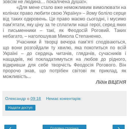
зовсім не людина… покалічена душа!
».
«Для мене стало вже неможливим вимолювати на
колінах право любити свою Україну»
– йому боліло серце
від таких одкровень
.
Це право маємо сьогодні, і мусимо
пам
’
ятати, яку ціну за те сплатили наші герої, серед яких
і письменники – такі, як Феодосій Роговий. Таких
небагато, – наголошував Микола Степаненко.
Учасники й творці вечора пам’яті сподіваються,
що вони розгойдали ту хвилю, яка покотиться по всій
Україні – до сердець читачів, глядачів, сучасників і
нащадків, які покладатимуться на любов до рідного,
відкривши для себе творчість Феодосія Рогового. Він
пророчо знав, що потрібен світові як приклад, як
можливість...
Лідія ВІЦЕНЯ
Олександр
о
09:18
Немає коментарів:
Надати доступ
‹
›
Головна сторінка