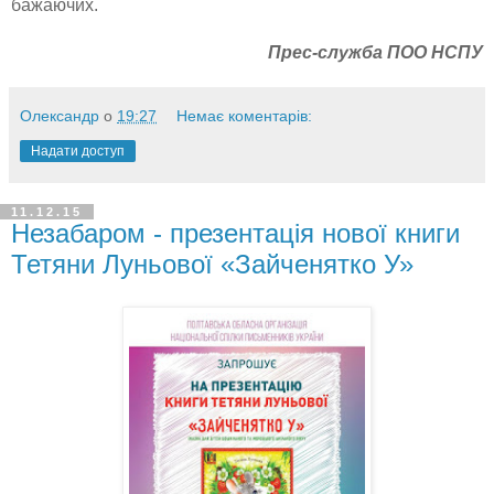
бажаючих.
Прес-служба ПОО НСПУ
Олександр
о
19:27
Немає коментарів:
Надати доступ
11.12.15
Незабаром - презентація нової книги
Тетяни Луньової «Зайченятко У»