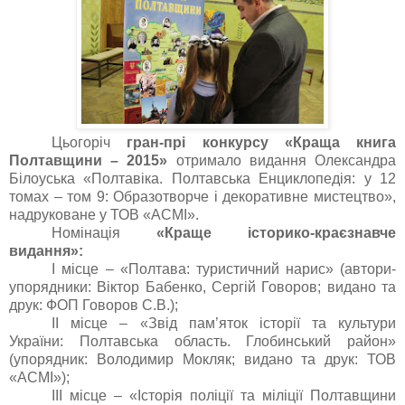
Цьогоріч
гран-прі конкурсу «Краща книга
Полтавщини – 2015»
отримало видання Олександра
Білоуська «Полтавіка. Полтавська Енциклопедія: у 12
томах – том 9: Образотворче і декоративне мистецтво»,
надруковане у ТОВ «АСМІ».
Номінація
«Краще історико-краєзнавче
видання»:
I місце – «Полтава: туристичний нарис» (автори-
упорядники: Віктор Бабенко, Сергій Говоров; видано та
друк: ФОП Говоров С.В.);
II місце – «Звід пам’яток історії та культури
України: Полтавська область. Глобинський район»
(упорядник: Володимир Мокляк; видано та друк: ТОВ
«АСМІ»);
IІI місце – «Історія поліції та міліції Полтавщини