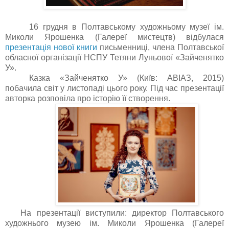
16 грудня в Полтавському художньому музеї ім.
Миколи Ярошенка (Галереї мистецтв) відбулася
презентація нової книги
письменниці, члена Полтавської
обласної організації НСПУ Тетяни Луньової «Зайченятко
У».
Казка «Зайченятко У» (Київ: АВІАЗ, 2015)
побачила світ у листопаді цього року. Під час презентації
авторка розповіла про історію її створення.
На презентації виступили: директор Полтавського
художнього музею ім. Миколи Ярошенка (Галереї