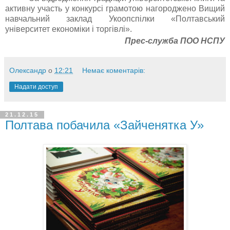
активну участь у конкурсі грамотою нагороджено Вищий
навчальний заклад Укоопспілки «Полтавський
університет економіки і торгівлі».
Прес-служба ПОО НСПУ
Олександр
о
12:21
Немає коментарів:
Надати доступ
21.12.15
Полтава побачила «Зайченятка У»