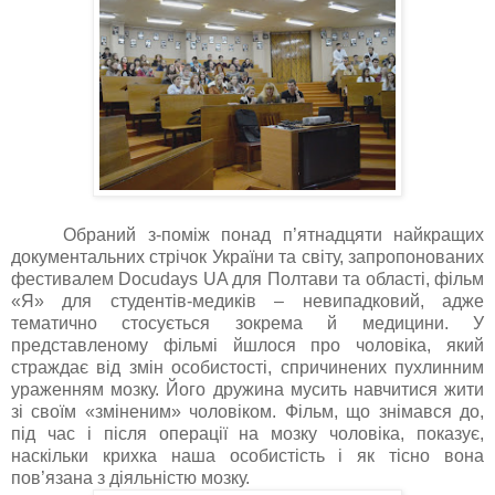
Обраний з-поміж понад п’ятнадцяти
найкращих
документальних стрічок України та світу, запропонованих
фестивалем
Docudays UA
для Полтави та області, фільм
«Я»
для студентів-медиків – невипадковий, адже
тематично стосується зокрема й медицини. У
представленому фільмі йшлося про
чоловіка, який
страждає від змін особистості, спричинених пухлинним
ураженням мозку. Його дружина мусить навчитися жити
зі своїм «зміненим» чоловіком. Фільм, що знімався до,
під час і після операції на мозку чоловіка, показує,
наскільки крихка наша особистість і як тісно вона
пов’язана з діяльністю мозку.