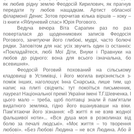
як любив рідну землю Феодосій Кирилович, як прагнув
передати ту любов нащадкам. Артист обласної
філармонії Денис Зотов прочитав кілька віршів – хоку –
із книги «Яблуневий спас» Юрія Рогового.
Ведуча вечора
Віта Сарапин раз по раз
поверталася до щоденникових записів
Феодосія
Рогового
, зачитуючи його глибокі, мудрі, часто болючі
рядки. Заповітом для нас усіх звучить один із останніх:
«
Покладайтеся, любі Мої Діти, Внуки і Правнуки на
любов до рідного: вона для всього ізначальна, бо
всевишня
»
.
Феодосій Роговий похований на сільському
кладовищі в Устимівці, і його могила вирізняється з-
поміж інших, наголошує Інна Снарська, лише тим, що
напис на плиті свідчить: тут покоїться письменник,
лауреат Національної премії України імені Т.Г.Шевченка. І
цього мало – треба, щоб полтавці знали й пам’ятали
видатного земляка, гідно його вшанувавши на віки.
Пам
’ятаючи
його зізнання:
«
В житті я не взяв жодної
фальшивої ноти
»
...
«
Вся душа моя в розколинах від
болю за печалі людські
»
. «Моє життя – то творення
любові»
. «
Без Любові Людина – не вся Людина. Або й