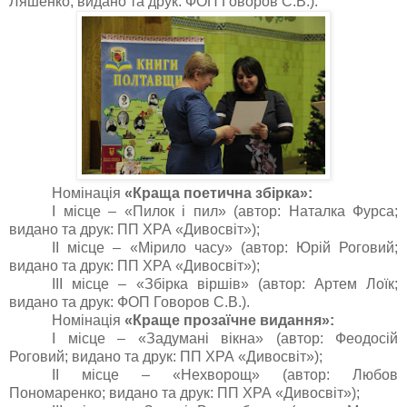
Ляшенко; видано та друк: ФОП Говоров С.В.).
Номінація
«Краща поетична збірка»:
I місце – «Пилок і пил» (автор: Наталка Фурса;
видано та друк: ПП ХРА «Дивосвіт»);
II місце – «Мірило часу» (автор: Юрій Роговий;
видано та друк: ПП ХРА «Дивосвіт»);
IІI місце – «Збірка віршів» (автор: Артем Лоїк;
видано та друк: ФОП Говоров С.В.).
Номінація
«Краще прозаїчне видання»:
I місце – «Задумані вікна» (автор: Феодосій
Роговий; видано та друк: ПП ХРА «Дивосвіт»);
II місце – «Нехворощ» (автор: Любов
Пономаренко; видано та друк: ПП ХРА «Дивосвіт»);