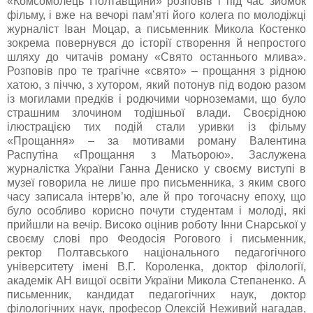
«Комсомолець Полтавщини» розповів і під час зйомок
фільму, і вже на вечорі пам’яті його колега по молодіжці
журналіст Іван Моцар, а письменник Микола Костенко
зокрема повернувся до історії створення й непростого
шляху до читачів роману «Свято останнього млива».
Розповів про те трагічне «свято» – прощання з рідною
хатою, з піччю, з хутором, який потонув під водою разом
із могилами предків і родючими чорноземами, що було
страшним злочином тодішньої влади. Своєрідною
ілюстрацією тих подій стали уривки із фільму
«Прощання» – за мотивами роману Валентина
Распутіна «Прощання з Матьорою». Заслужена
журналістка України Ганна Дениско у своєму виступі в
музеї говорила не лише про письменника, з яким свого
часу записала інтерв
’
ю, але й про тогочасну епоху, що
було особливо корисно почути студентам і молоді, які
прийшли на вечір. Високо оцінив роботу Інни Снарської у
своєму слові про Феодосія Рогового і письменник,
ректор Полтавського національного педагогічного
університету імені В.Г. Короленка, доктор філології,
академік АН вищої освіти України Микола Степаненко. А
письменник, кандидат педагогічних наук, доктор
філологічних наук, професор Олексій Неживий нагадав,