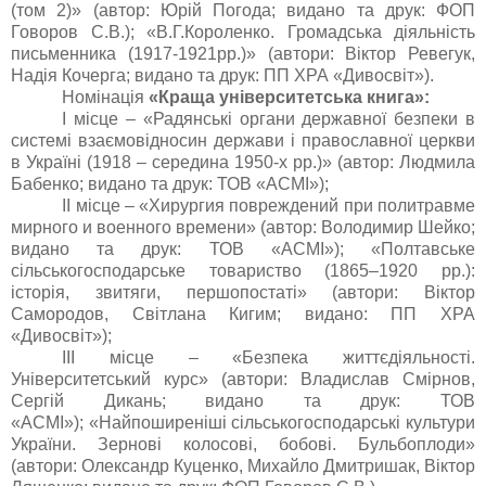
(том 2)» (автор: Юрій Погода; видано та друк: ФОП
Говоров С.В.); «В.Г.Короленко. Громадська діяльність
письменника (1917-1921рр.)» (автори: Віктор Ревегук,
Надія Кочерга; видано та друк: ПП ХРА «Дивосвіт»).
Номінація
«
Краща університетська книга
»:
I місце – «Радянські органи державної безпеки в
системі взаємовідносин держави і православної церкви
в Україні (1918 – середина 1950-х рр.)» (автор: Людмила
Бабенко; видано та друк: ТОВ «АСМІ»);
II місце – «Хирургия повреждений при политравме
мирного и военного времени» (автор: Володимир Шейко;
видано та друк: ТОВ «АСМІ»); «Полтавське
сільськогосподарське товариство (1865–1920 рр.):
історія, звитяги, першопостаті» (автори: Віктор
Самородов, Світлана Кигим; видано: ПП ХРА
«Дивосвіт»);
IІI місце – «Безпека життєдіяльності.
Університетський курс» (автори: Владислав Смірнов,
Сергій Дикань; видано та друк: ТОВ
«АСМІ»); «Найпоширеніші сільськогосподарські культури
України. Зернові колосові, бобові. Бульбоплоди»
(автори: Олександр Куценко, Михайло Дмитришак, Віктор