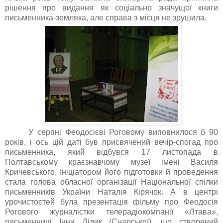
рішення про видання як соціально значущої книги
письменника-земляка, але справа з місця не зрушила.
У серпні Феодосієві Роговому виповнилося б 90
років, і ось цій даті був присвячений вечір-спогад про
письменника, який відбувся 17 листопада в
Полтавському краєзнавчому музеї імені Василя
Кричевського. Ініціатором його підготовки й проведення
стала голова обласної організації Національної спілки
письменників України Наталія Кірячок. А в центрі
урочистостей була презентація фільму про
Феодосія
Рогового
журналістки
телерадіокомпанії
«
Лтава
»,
письменниці
Інн
и Дідик (
Снарськ
ої), що створений