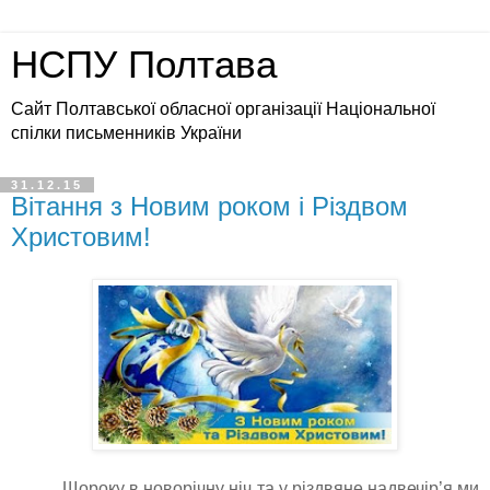
НСПУ Полтава
Сайт Полтавської обласної організації Національної
спілки письменників України
31.12.15
Вітання з Новим роком і Різдвом
Христовим!
Щороку в новорічну ніч та у різдвяне надвечір’я ми