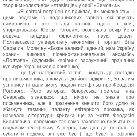
творчим колективом «лтавівців» у серії «Земляки».
«Я світові потрібен як приклад, як можливість» –
цими рядками із щоденникових записів, які звучать
символічно і вже стали назвою однієї з книг,
упорядкованих Юрієм Роговим, розпочала вечір його
ведуча,
кандидат філологічних наук,
доцент
Полтавського університету економіки і торгівлі Віта
Сарапин.
Молитву
«Боже великий, єдиний
, нам Україну
храни
» виконав пісенно-танцювальний ансамбль
«Полтава» (художній керівник заслужений працівник
культури України
Федір Кривенко
).
І це був настроєвий заспів – комусь до спогадів
про письменника, а комусь і до його відкриття, бо затим
усі присутні мали змогу подивитися фільм про
Феодосія
Рогового
. Його авторка, білоруська поетеса Інна
Снарська зізналася, що нічого не знала про
письменника, але її прагнення вивчити його долю й
збагнути таємниці таланту елітарного прозаїка, як
називали літературні критики ще за життя Феодосія
Кириловича, допоможе так само захоплено вивчити їх і
глядачам телефільму. А перед тим два дні поспіль, в
суботу й неділю, він уже був (і ще буде) в ефірній