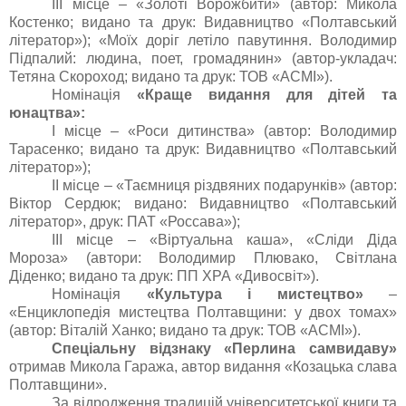
IІI місце – «Золоті Ворожбити» (автор: Микола
Костенко; видано та друк: Видавництво «Полтавський
літератор»); «Моїх доріг летіло павутиння. Володимир
Підпалий: людина, поет, громадянин» (автор-укладач:
Тетяна Скороход; видано та друк: ТОВ «АСМІ»).
Номінація
«Краще видання для дітей та
юнацтва»:
I місце – «Роси дитинства» (автор: Володимир
Тарасенко; видано та друк: Видавництво «Полтавський
літератор»);
IІ місце – «Таємниця різдвяних подарунків» (автор:
Віктор Сердюк; видано: Видавництво «Полтавський
літератор», друк: ПАТ «Россава»);
IІI місце – «Віртуальна каша», «Сліди Діда
Мороза» (автори: Володимир Плювако, Світлана
Діденко; видано та друк: ПП ХРА «Дивосвіт»).
Номінація
«Культура і мистецтво»
–
«Енциклопедія мистецтва Полтавщини: у двох томах»
(автор: Віталій Ханко; видано та друк: ТОВ «АСМІ»).
Спеціальну відзнаку «Перлина самвидаву»
отримав Микола Гаража, автор видання «Козацька слава
Полтавщини».
За відродження традицій університетської книги та