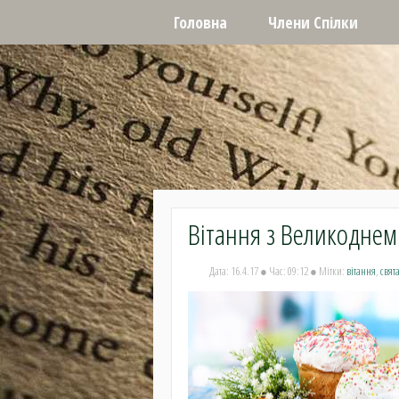
Головна
Члени Cпілки
Вітання з Великоднем
Дата: 16.4.17 ● Час: 09:12 ● Мітки:
вітання
,
свят