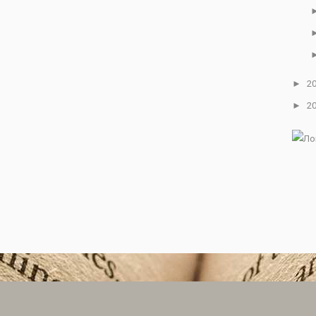
►
2
►
2