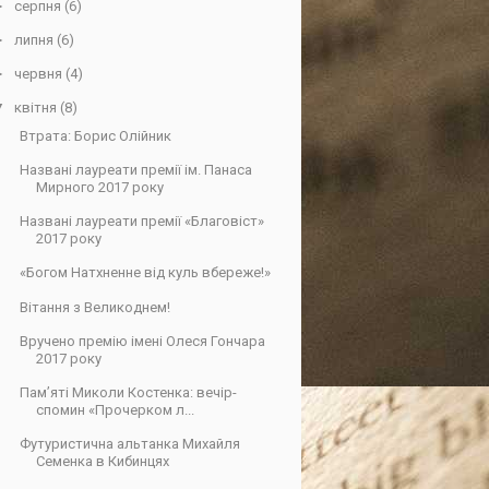
►
серпня
(6)
►
липня
(6)
►
червня
(4)
▼
квітня
(8)
Втрата: Борис Олійник
Названі лауреати премії ім. Панаса
Мирного 2017 року
Названі лауреати премії «Благовіст»
2017 року
«Богом Натхненне від куль вбереже!»
Вітання з Великоднем!
Вручено премію імені Олеся Гончара
2017 року
Пам’яті Миколи Костенка: вечір-
спомин «Прочерком л...
Футуристична альтанка Михайля
Семенка в Кибинцях