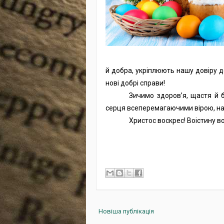
й добра, укріплюють нашу довіру 
нові добрі справи!
Зичимо
здоров’я,
щастя й б
серця всеперемагаючими вірою, на
Христос воскрес!
Воістину в
Новіша публікація