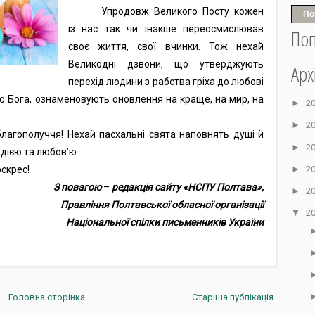
Упродовж Великого Посту кожен
По
із нас так чи інакше переосмислював
Поп
своє життя, свої вчинки. Тож нехай
Великодні дзвони, що утверджують
Арх
перехід людини з рабства гріха до любові
до Бога, ознаменовують оновлення на краще, на мир, на
►
2
►
2
лагополуччя! Нехай пасхальні свята наповнять душі й
►
2
дією та любов’ю.
►
2
оскрес!
З повагою
–
редакція сайту
«
НСПУ Полтава
»,
►
2
Правління
Полтавської обласної організації
▼
2
Національної спілки письменників України
Головна сторінка
Старіша публікація