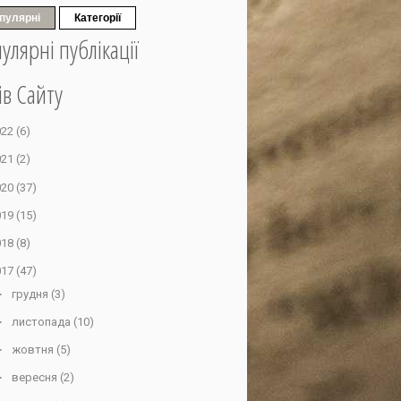
пулярні
Категорії
улярні публікації
ів Сайту
022
(6)
021
(2)
020
(37)
019
(15)
018
(8)
017
(47)
►
грудня
(3)
►
листопада
(10)
►
жовтня
(5)
►
вересня
(2)