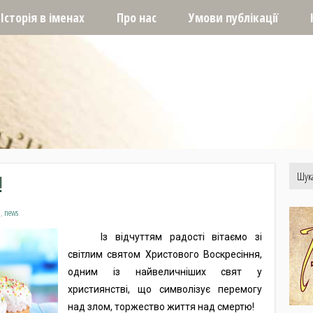
Історія в іменах
Про нас
Умови публікації
!
а
,
news
Із відчуттям радості вітаємо зі
світлим святом
Христового Воскресіння
,
одним із найвеличніших свят у
християнстві, що символізує перемогу
над злом, торжество життя над смертю!