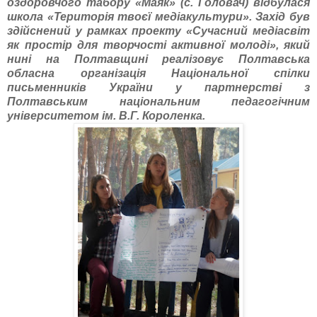
оздоровчого табору «Маяк» (с. Головач) відбулася
школа «Територія твоєї медіакультури». Захід був
здійснений у рамках проекту «Сучасний медіасвіт
як простір для творчості активної молоді», який
нині на Полтавщині реалізовує Полтавська
обласна організація Національної спілки
письменників України у партнерстві з
Полтавським національним педагогічним
університетом ім. В.Г. Короленка.