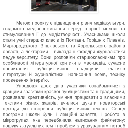
Метою проекту є підвищення рівня медіакультури,
свідом
ого медіаспоживання серед творчої молоді та
стимулювання її до медіатворчості.
Учасниками школи
стали учні старших класів із Полтави, Горішніх Плавнів,
Миргородського, Зіньківського та Хорольського районів
області, а лекторами – викладачі кафедри журналістики
педуніверситету. Вони розповіли старшокласникам про
особливості літературної критики в мас-медіа, сучасне
прочитання публіцистичної спадщини класиків
літерат
ури й журналістики, написання есеїв, техніку
проведення інтерв
’
ю.
Упродовж двох днів учасники ознайомилися з
кращими зразками краєвої публіцистики та її традиціями,
розвивали креативність, уміння працювати з власними
текстами різних жанрів, вчилися шукати новаторські
підходи до створення публіцистичних текстів. Серед
програми школи були і лекційні заняття, і робота в
мікрогрупах, яка передбачала написання фейлетону:
пошуку актуальних тем і проблем з урахуванням потреб