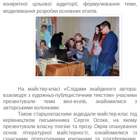
конкретної цільової аудиторії, формулювання теми,
моделювання розробки основних етапів.
На майстер-класі «Слідами знайденого автора:
взаємодія з художньо-публіцистичним текстом» учасники
презентували теми міні-есеїв, знайомилися з
авторськими колонками.
Також старшокласники
відвідали майстер-клас під
керівництвом письменника Сергія Осоки, на якому
презентували власну поезію та прозу. Окрім опанування
основ літературної майстерності, ознайомилися із
сучасними літературними критиками та платформами,