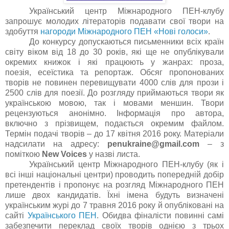
Український центр Міжнародного ПЕН-клубу
запрошує молодих літераторів подавати свої твори на
здобуття
нагороди Міжнародного ПЕН «Нові голоси»
.
До конкурсу допускаються письменники всіх країн
світу віком від 18 до 30 років, які ще не опублікували
окремих книжок і які працюють у жанрах: проза,
поезія, есеїстика та репортаж. Обсяг пропонованих
творів не повинен перевищувати 4000 слів для прози і
2500 слів для поезії. До розгляду приймаються твори як
українською мовою, так і мовами меншин.
Твори
рецензуються анонімно.
Інформація про автора,
включно з прізвищем, подається окремим файлом.
Термін подачі творів – до 17 квітня 2016 року. Матеріали
надсилати на адресу:
penukraine@gmail.com
– з
поміткою
New Voices
у назві листа.
Український центр Міжнародного ПЕН-клубу (як і
всі інші національні центри) проводить попередній добір
претендентів і пропонує на розгляд Міжнародного ПЕН
лише двох кандидатів. Їхні імена будуть визначені
українським журі до 7 травня 2016 року й опубліковані на
сайті
Українського ПЕН
. Обидва фіналісти повинні самі
забезпечити переклад своїх творів однією з трьох