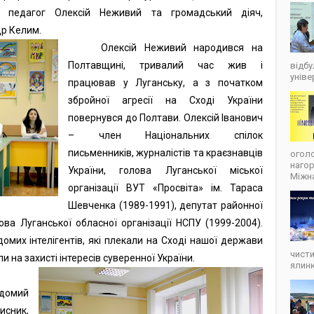
й, педагог Олексій Неживий та громадський діяч,
р Келим.
Олексій Неживий народився на
Полтавщині, тривалий час жив і
відбу
уніве
працював у Луганську, а з початком
збройної агресії на Сході України
повернувся до Полтави. Олексій Іванович
– член Національних спілок
письменників, журналістів та краєзнавців
оголо
наго
України, голова Луганської міської
Міжна
організації ВУТ «Просвіта» ім. Тараса
Шевченка (1989-1991), депутат районної
ова Луганської обласної організації НСПУ (1999-2004).
домих інтелігентів, які плекали на Сході нашої держави
чисти
ли на захисті інтересів суверенної України.
ялинк
домий
ник,