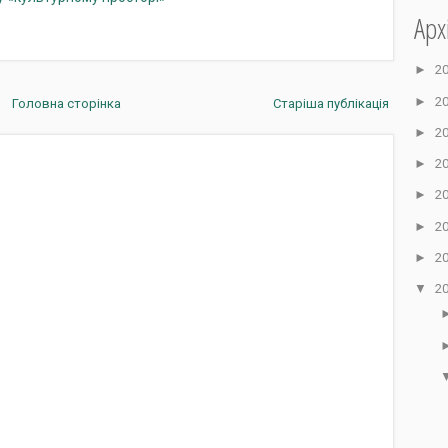
Арх
►
2
►
2
Головна сторінка
Старіша публікація
►
2
►
2
►
2
►
2
►
2
▼
2