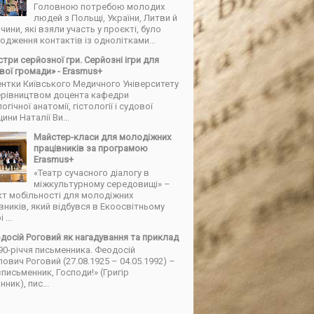
Головною потребою молодих
людей з Польщі, України, Литви й
чини, які взяли участь у проєкті, було
одження контактів із однолітками...
три серйозної гри. Серйозні ігри для
вої громади» - Erasmus+
нтки Київського Медичного Університету
керівництвом доцента кафедри
огічної анатомії, гістології і судової
ини Наталії Ви...
Майстер-класи для молодіжних
працівників за програмою
Erasmus+
«Театр сучасного діалогу в
міжкультурному середовищі» –
т мобільності для молодіжних
вників, який відбувся в Екоосвітньому
 ...
досій Роговий як нагадування та приклад
90-річчя письменника. Феодосій
ович Роговий (27.08.1925 – 04.05.1992) –
«письменник, Господи!» (Григір
ник), пис...