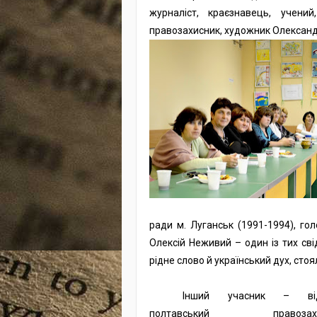
журналіст, краєзнавець, учени
правозахисник, художник Олександ
ради м. Луганськ (1991-1994), гол
Олексій Неживий – один із тих сві
рідне слово й український дух, стоя
Інший учасник – ві
полтавський правозахис