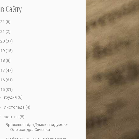
ів Сайту
022
(6)
021
(2)
020
(37)
019
(15)
018
(8)
017
(47)
016
(61)
015
(31)
►
грудня
(6)
►
листопада
(4)
▼
жовтня
(8)
Враження від «Думок і видумок»
Олександра Сиченка