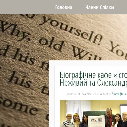
Головна
Члени Cпілки
Біографічне кафе «Іс
Неживий та Олександ
Дата: 22.10.15 ● Час: 22:29 ● Мітки:
біографічне