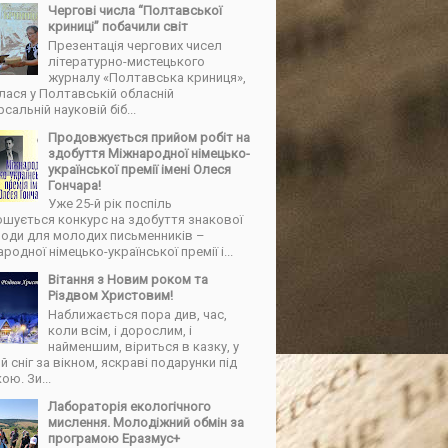
Чергові числа “Полтавської
криниці” побачили світ
Презентація чергових чисел
літературно-мистецького
журналу «Полтавська криниця»,
лася у Полтавській обласній
рсальній науковій біб...
Продовжується прийом робіт на
здобуття Міжнародної німецько-
української премії імені Олеся
Гончара!
Уже 25-й рік поспіль
шується конкурс на здобуття знакової
роди для молодих письменників –
родної німецько-української премії і...
Вітання з Новим роком та
Різдвом Христовим!
Наближається пора див, час,
коли всім, і дорослим, і
найменшим, віриться в казку, у
й сніг за вікном, яскраві подарунки під
ою. Зи...
Лабораторія екологічного
мислення. Молодіжний обмін за
програмою Еразмус+