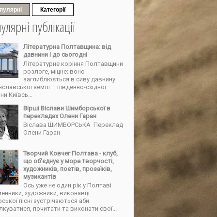
пулярні
Категорії
улярні публікації
Літературна Полтавщина: від
давнини і до сьогодні
Літературне коріння Полтавщини
розлоге, міцне; воно
заглиблюється в сиву давнину
славської землі – південно-східної
ни Київсь...
Вірші Віслави Шимборської в
перекладах Олени Гаран
Віслава ШИМБОРСЬКА Переклад
Олени Гаран
Творчий Ковчег Полтава - клуб,
що об'єднує у море творчості,
художників, поетів, прозаїків,
музикантів
Ось уже не один рік у Полтаві
енники, художники, виконавці
ської пісні зустрічаються аби
лкуватися, почитати та виконати свої...