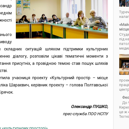
ксандр
Туреч
еднім
налаг
жності
«Майс
місце
нього
Студе
під 
риводу
патол
медиц
 складних ситуацій шляхом підтримки культурних
енню діалогу, розповіли цікаві тематичні моменти з
итання присутніх, а провідною темою став пошук шляхів
тві.
пила учасниця проекту «Культурний простір – місце
проек
праці
ліка Шараєвич, керівник проекту – голова Полтавської
центрі
ірячок.
Фео
До 
Олександр ПУШКО,
Кирил
це ж 
прес-служба ПОО НСПУ
Тютюн
 у «культурному просторі»