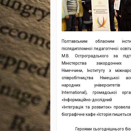
Полтавським обласним інсти
післядипломної педагогічної освіти
М.В. Остроградського за підт
Міністерства закордонних 
Німеччини, Інституту з міжнар
співробітництва Німецької асо
народних університетів 
International), громадської орган
«Інформаційно-дослідний 
«Інтеграція та розвиток» провела 
біографічне кафе «Історія пишетьс
Героями сьогоднішнього біо