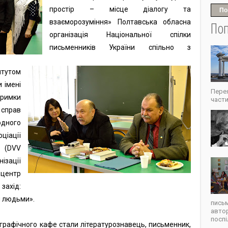
простір – місце діалогу та
По
взаєморозуміння» Полтавська обласна
Поп
організація Національної спілки
письменників України спільно з
тутом
 імені
Перея
римки
части
справ
одного
ціації
(DVV
ізації
центр
захід:
я людьми».
письм
автор
поспі
графічного кафе стали літературознавець, письменник,