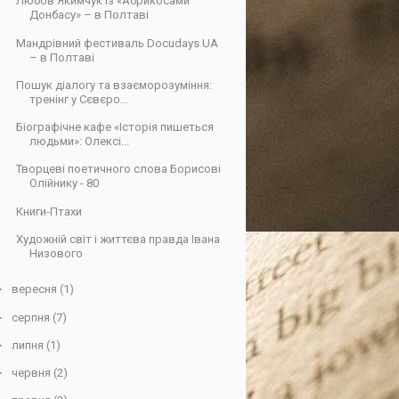
Любов Якимчук із «Абрикосами
Донбасу» – в Полтаві
Мандрівний фестиваль Docudays UA
– в Полтаві
Пошук діалогу та взаєморозуміння:
тренінг у Сєвєро...
Біографічне кафе «Історія пишеться
людьми»: Олексі...
Творцеві поетичного слова Борисові
Олійнику - 80
Книги-Птахи
Художній світ і життєва правда Івана
Низового
►
вересня
(1)
►
серпня
(7)
►
липня
(1)
►
червня
(2)