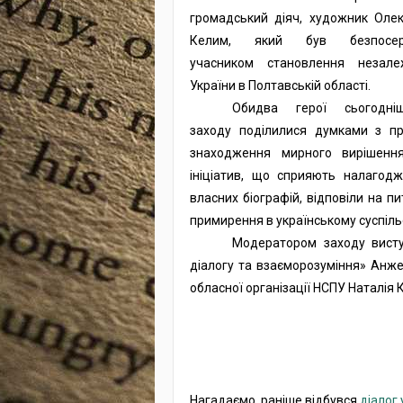
громадський діяч, художник Оле
Келим, який був безпосер
учасником становлення незале
України в Полтавській області.
Обидва герої сьогодніш
заходу поділилися думками з п
знаходження мирного вирішення
ініціатив, що сприяють налагодж
власних біографій, відповіли на п
примирення в українському суспільс
Модератором заходу висту
діалогу та взаєморозуміння» Анже
обласної організації НСПУ Наталія К
Нагадаємо, раніше відбувся
діалог