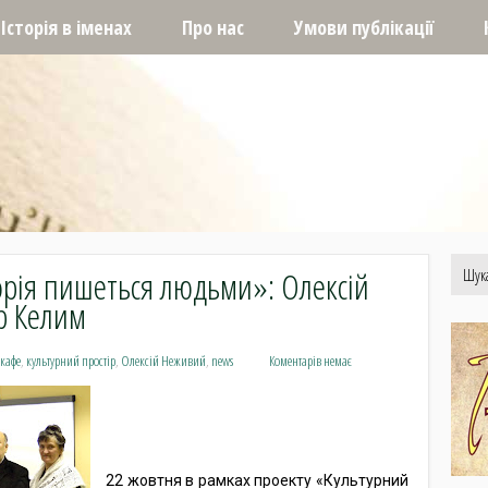
Історія в іменах
Про нас
Умови публікації
торія пишеться людьми»: Олексій
р Келим
 кафе
,
культурний простір
,
Олексій Неживий
,
news
Коментарів немає
22 жовтня в рамках проекту «Культурний